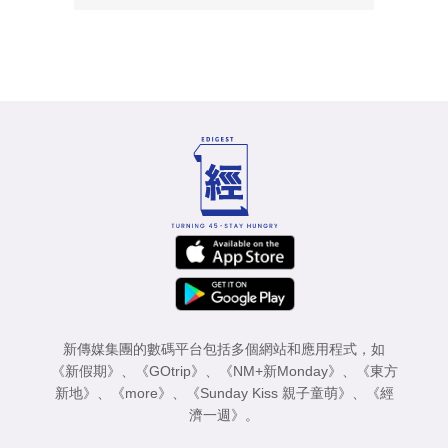
新傳媒集團的數碼平台包括多個網站和應用程式，如
《新假期》
、
《GOtrip》
、
《NM+新Monday》
、
《東方
新地》
、
《more》
、
《Sunday Kiss 親子童萌》
、
《經
濟一週》
。