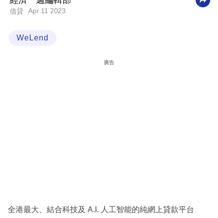
經濟一週編輯部
Apr 11 2023
借貸
科
技
WeLend
職
場
廣告
生
活
時
事
專
欄
訂
閱
專
全港最大、結合科技及 A.I. 人工智能的純網上貸款平台
區