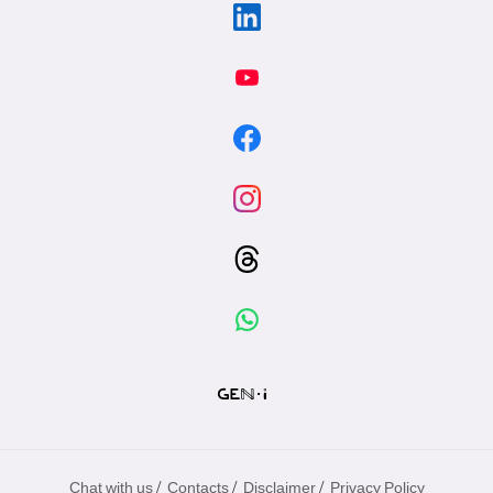
/
/
/
Chat with us
Contacts
Disclaimer
Privacy Policy