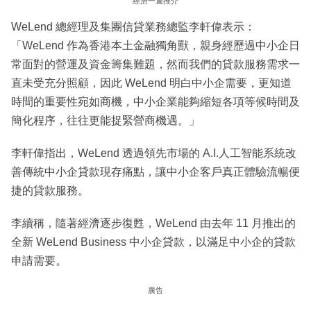
經濟一週推介
WeLend 總經理及集團信貸業務總監李軒偉表示：
「WeLend 作為香港本土金融獨角獸，親身經歷過中小企日
常面對的營運及資金籌集難題，然而我們的貸款服務需求一
直未受充分照顧，因此 WeLend 明白中小企需要，更知道
時間的重要性宛如商機，中小企業能夠縮短各項等候時間及
簡化程序，往往更能捉緊營商機遇。」
李軒偉指出，WeLend 透過領先市場的 A.I.人工智能系統改
善傳統中小企貸款現存痛點，讓中小企客戶真正體驗流暢便
捷的貸款服務。
李續稱，隨著經濟逐步復甦，WeLend 由去年 11 月推出的
全新 WeLend Business 中小企貸款，以滿足中小企的貸款
申請需要。
廣告