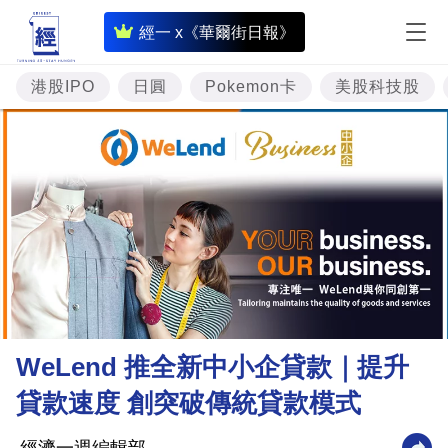
即
經一 x《華爾街日報》
時
財
港股IPO
日圓
Pokemon卡
美股科技股
經
專
題
投
資
樓
市
理
WeLend 推全新中小企貸款｜提升
財
貸款速度 創突破傳統貸款模式
商
業