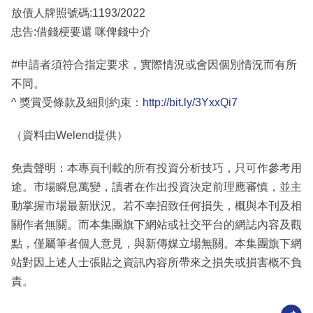
放債人牌照號碼:1193/2022
忠告:借錢梗要還 咪俾錢中介
#申請者須符合指定要求，實際情況或會因個別情況而有所
不同。
^ 獎賞受條款及細則約束：
http://bit.ly/3YxxQi7
（資料由Welend提供）
免責聲明：本專頁刊載的所有投資分析技巧，只可作參考用
途。市場瞬息萬變，讀者在作出投資決定前理應審慎，並主
動掌握市場最新狀況。若不幸招致任何損失，概與本刊及相
關作者無關。而本集團旗下網站或社交平台的網誌內容及觀
點，僅屬筆者個人意見，與新傳媒立場無關。本集團旗下網
站對因上述人士張貼之資訊內容所帶來之損失或損害概不負
責。