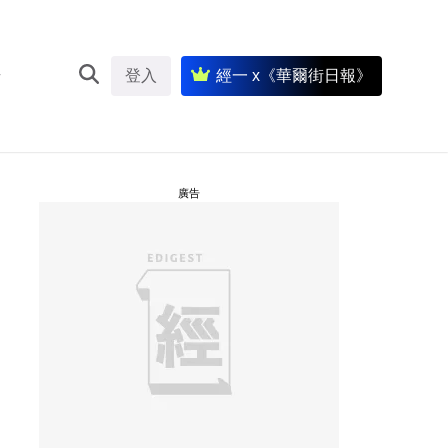
登入
經一 x《華爾街日報》
廣告