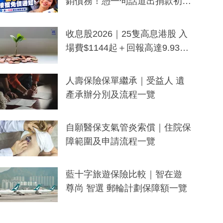
銷債務！憑一句話道出捐款初
衷：加州26萬人接獲免債通知、
一度被誤當詐騙手段
收息股2026｜25隻高息港股 入
場費$1144起＋回報高達9.93
厘！持續更新
人壽保險保單繼承｜受益人 遺
產承辦分別及流程一覽
自願醫保支氣管炎索償｜住院保
障範圍及申請流程一覽
藍十字旅遊保險比較｜智在遊
尊尚 智選 郵輪計劃保障額一覽