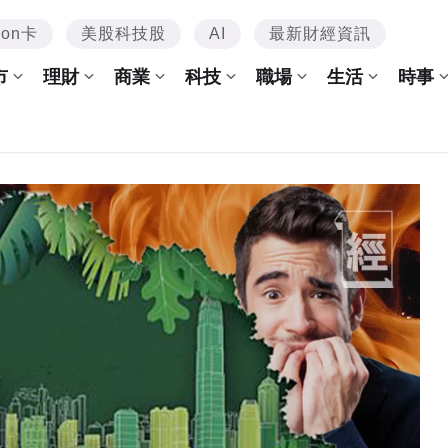
mon卡
美股科技股
AI
最新財經資訊
市
理財
商業
科技
職場
生活
時事