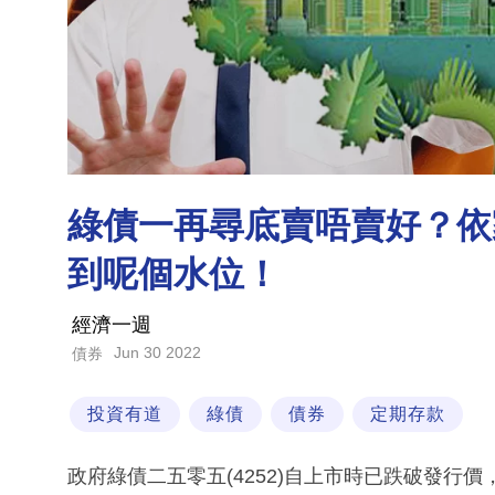
綠債一再尋底賣唔賣好？依
到呢個水位！
經濟一週
Jun 30 2022
債券
投資有道
綠債
債券
定期存款
政府綠債二五零五(4252)自上市時已跌破發行價