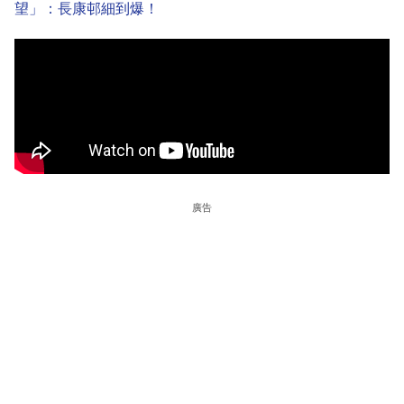
望」：長康邨細到爆！
廣告