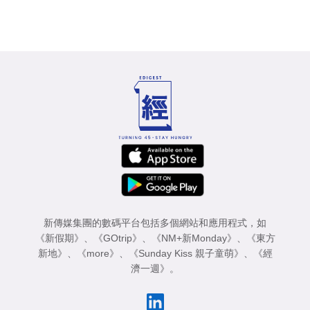
新傳媒集團的數碼平台包括多個網站和應用程式，如
《新假期》
、
《GOtrip》
、
《NM+新Monday》
、
《東方
新地》
、
《more》
、
《Sunday Kiss 親子童萌》
、
《經
濟一週》
。