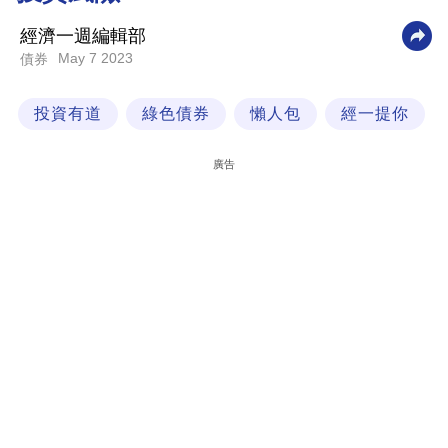
科
經濟一週編輯部
技
May 7 2023
債券
職
投資有道
綠色債券
懶人包
經一提你
場
生
廣告
活
時
事
專
欄
訂
閱
專
區