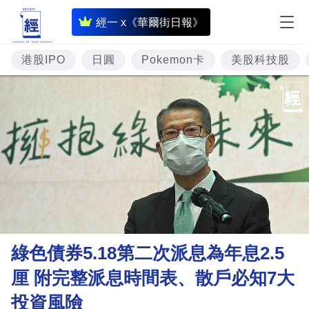
即
經一 x《華爾街日報》
時
財
港股IPO
日圓
Pokemon卡
美股科技股
經
專
題
投
資
樓
市
理
綠色債券5.18第二次派息為年息2.5
財
厘 附完整派息時間表、散戶必知7大
商
投資風險
業