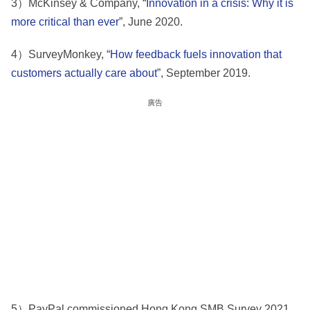
3）McKinsey & Company, “
Innovation in a crisis: Why it is
more critical than ever
”, June 2020.
4）SurveyMonkey, “
How feedback fuels innovation that
customers actually care about
”, September 2019.
廣告
5）PayPal commissioned Hong Kong SMB Survey 2021.