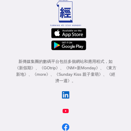
新傳媒集團的數碼平台包括多個網站和應用程式，如
《新假期》
、
《GOtrip》
、
《NM+新Monday》
、
《東方
新地》
、
《more》
、
《Sunday Kiss 親子童萌》
、
《經
濟一週》
。