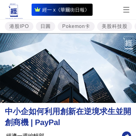
即
經一 x《華爾街日報》
時
財
港股IPO
日圓
Pokemon卡
美股科技股
經
專
題
投
資
樓
市
理
中小企如何利用創新在逆境求生並開
財
創商機 | PayPal
商
業