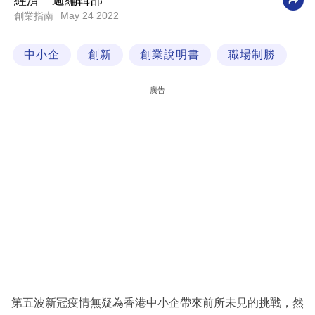
經濟一週編輯部
May 24 2022
創業指南
科
技
中小企
創新
創業說明書
職場制勝
職
場
廣告
生
活
時
事
專
欄
訂
閱
專
第五波新冠疫情無疑為香港中小企帶來前所未見的挑戰，然
區