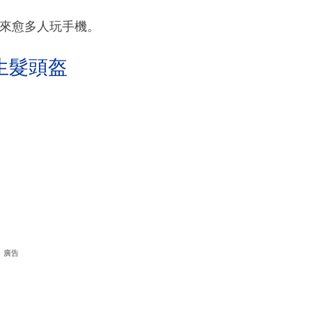
愈來愈多人玩手機。
生髮頭盔
廣告