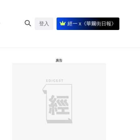
登入
經一 x《華爾街日報》
廣告