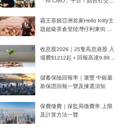
「AI CMO」平台！結合社交聆
聽與廣東話大模型 助中小企數
分鐘生成「貼地」宣傳短片
霸王茶姬亞洲首家Hello Kitty主
題超級茶倉登陸灣仔利東街 推
出首創「伯爵紅茶色」Hello Kitt
y及香港限定特調系列
收息股2026｜25隻高息港股 入
場費$1212起＋回報高達9.89
厘！持續更新
儲蓄保險回報率｜滙豐 中銀最
新保證回報一覽及揀選須知
保費徵費｜保監局徵費率 上限
及計算方法一覽