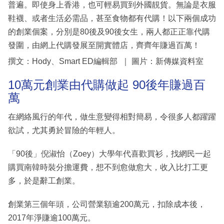
普遍。即使身上香港，也可輕易買到外國靚貨。無論是衣服
鞋襪、或者生活必需品，甚至食物都有代購！以下兩個成功
的創業個案，分別是80後及90後女生，兩人都正正靠代購
發圍，由網上代購發展至開實體店，齊齊年賺過百萬！
撰文：Hody、Smart ED編輯部 ｜ 圖片：新傳媒資料室
10萬元創業由代購做起 90後年賺過百
萬
在網絡風行的年代，做生意變得相對簡易，令很多人都躍躍
欲試，尤其勇於冒險的年輕人。
「90後」倪淑怡（Zoey）大學年代喜歡買衫，找網民一起
購買南韓時裝分擔運費，想不到愈做愈大，收入比打工更
多，於是辭工創業。
創業第三個年頭，公司營業額逾200萬元，扣除成本後，
2017年淨賺逾100萬元。