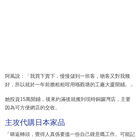
阿風說：「我買下賣下，慢慢儲到一班客，啲客又對我幾
好，所以就於一年前膽粗粗咁用喺觀塘的工廠大廈開鋪。」
她投資15萬開鋪，後來約滿後就搬到現時銅鑼灣店，主要
因為可方便網店的交收。
主攻代購日本家品
「睇返轉頭，覺得人真係要搵一份自己鍾意嘅工作。可能記