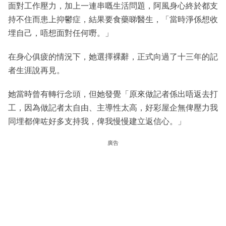
面對工作壓力，加上一連串嘅生活問題，阿風身心終於都支
持不住而患上抑鬱症，結果要食藥睇醫生，「當時淨係想收
埋自己，唔想面對任何嘢。」
在身心俱疲的情況下，她選擇裸辭，正式向過了十三年的記
者生涯說再見。
她當時曾有轉行念頭，但她發覺「原來做記者係出唔返去打
工，因為做記者太自由、主導性太高，好彩屋企無俾壓力我
同埋都俾咗好多支持我，俾我慢慢建立返信心。」
廣告