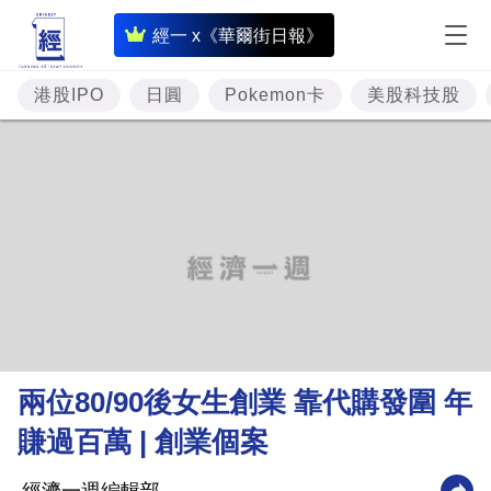
即
經一 x《華爾街日報》
時
財
港股IPO
日圓
Pokemon卡
美股科技股
經
專
題
投
資
樓
市
理
兩位80/90後女生創業 靠代購發圍 年
財
賺過百萬 | 創業個案
商
業