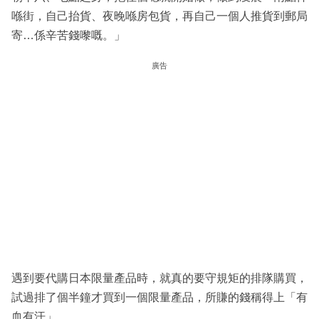
喺街，自己抬貨、夜晚喺房包貨，再自己一個人推貨到郵局
寄…係辛苦錢嚟嘅。」
廣告
遇到要代購日本限量產品時，就真的要守規矩的排隊購買，
試過排了個半鐘才買到一個限量產品，所賺的錢稱得上「有
血有汗」。