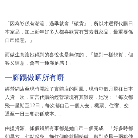
「因為衫係有潮流，過季就會『磧貨』，所以才選擇代購日
本家品，加上近年好多人都喜歡買有質素嘅家品，最重要係
自己鍾意。」
而做生意讓她得到的喜悅也是無價的，「搵到一樣靚貨，個
客又鍾意，會有一種滿足感！」
一腳踢做晒所有嘢
經營網店至現時開設了實體店的阿風，現時每個月飛往日本
入貨一次，直言代購的經營環境有其難度，她說：「每次都
飛一星期至12日，每次都自己一個人去，機票、住宿、交
通至一日三餐都係成本。」
由搵貨源、傾價錢所有事都是她自己一個完成，「好多時都
朝早六、七點起身，拖住個喼就開始做，做到凌晨一兩點仲