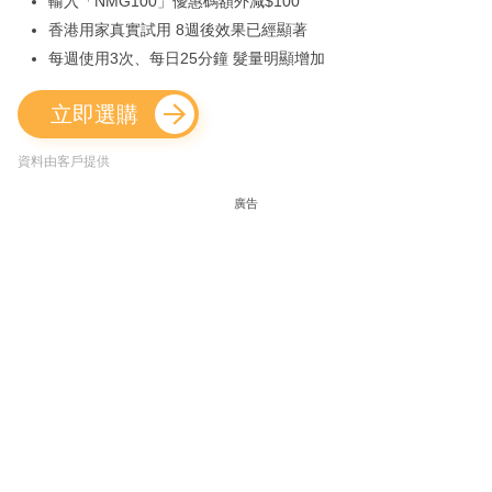
輸入「NMG100」優惠碼額外減$100
香港用家真實試用 8週後效果已經顯著
每週使用3次、每日25分鐘 髮量明顯增加
立即選購
資料由客戶提供
廣告