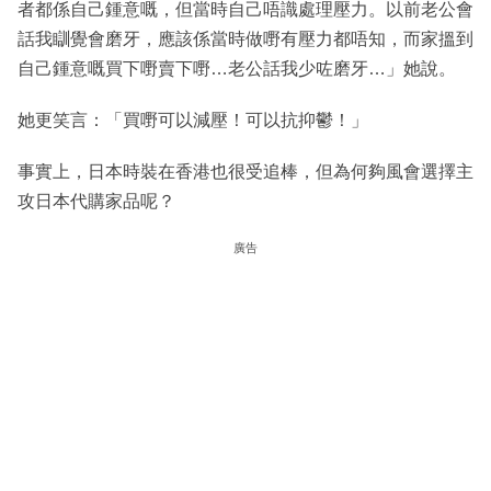
者都係自己鍾意嘅，但當時自己唔識處理壓力。以前老公會
話我瞓覺會磨牙，應該係當時做嘢有壓力都唔知，而家搵到
自己鍾意嘅買下嘢賣下嘢…老公話我少咗磨牙…」她說。
她更笑言：「買嘢可以減壓！可以抗抑鬱！」
事實上，日本時裝在香港也很受追棒，但為何夠風會選擇主
攻日本代購家品呢？
廣告