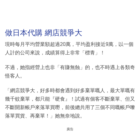
做日本代購 網店競爭大
現時每月平均營業額超過20萬，平均盈利接近9萬，以一個
人計的公司來說，成績算得上非常「標青」！
不過，她指經營上也非「有賺無蝕」的，也不時遇上各類奇
怪客人。
「網店競爭大，好多時都會遇到好多棄單嘅人，最大單嘅有
幾千蚊棄單，都只能『硬食』！試過有個客不斷棄單、但又
不斷開新帳戶來落單買嘢，前後總共用了三個不同嘅帳戶嚟
落單買貨、再棄單！」她無奈地說。
廣告