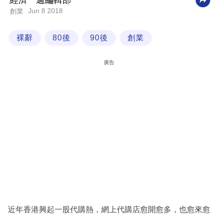
經濟一週編輯部
Jun 8 2018
創業
科
技
裸辭
80後
90後
創業
職
場
廣告
生
活
時
事
專
欄
訂
閱
專
近年香港興起一股代購熱，網上代購店愈開愈多，也愈來愈
區