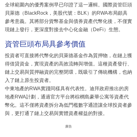
全球範圍內的優秀案例早已印證了這一邏輯。國際資管巨頭
貝萊德（BlackRock，美股代號：BLK）的RWA布局頗具
參考意義。其將部分貨幣基金與債券資產代幣化後，不僅實
現鏈上發行，更深度對接去中心化金融（DeFi）生態。
資管巨頭布局具參考價值
投資者可直接將代幣化的貝萊德基金作為質押物，在鏈上獲
得借貸資金，實現資產的高效流轉與增值。這種資產發行、
鏈上交易與質押融資的完整閉環，既吸引了傳統機構，也納
入了鏈上原生投資者。
中東地產的RWA實踐同樣具有代表性。迪拜政府推出的房
地產RWA計劃，通過官方平台將棕櫚島豪華公寓等資產代
幣化。這不僅將資產拆分為低門檻數字通證讓全球投資者參
與，更打通了鏈上交易與實體資產權益的對接。
廣告