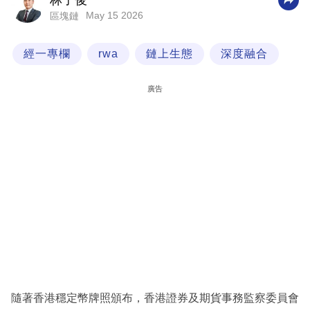
林子俊
May 15 2026
區塊鏈
科
技
經一專欄
rwa
鏈上生態
深度融合
職
場
廣告
生
活
時
事
專
欄
訂
閱
專
隨著香港穩定幣牌照頒布，香港證券及期貨事務監察委員會
區