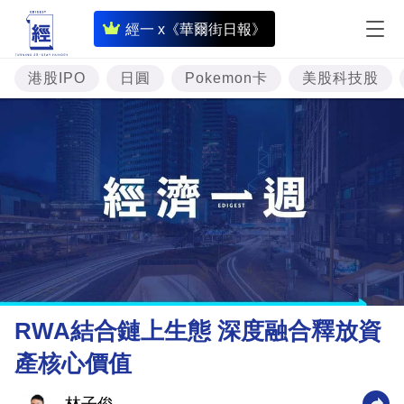
即
經一 x《華爾街日報》
時
財
港股IPO
日圓
Pokemon卡
美股科技股
經
專
題
投
資
樓
市
理
RWA結合鏈上生態 深度融合釋放資
財
產核心價值
商
業