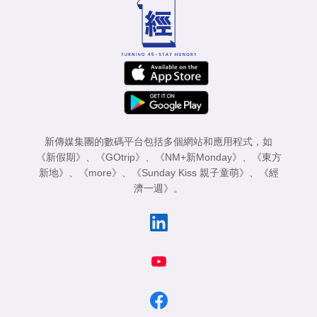
新傳媒集團的數碼平台包括多個網站和應用程式，如
《新假期》
、
《GOtrip》
、
《NM+新Monday》
、
《東方
新地》
、
《more》
、
《Sunday Kiss 親子童萌》
、
《經
濟一週》
。