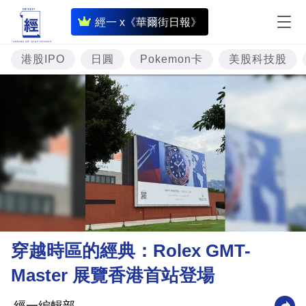
即
經一 x《華爾街日報》
時
財
港股IPO
日圓
Pokemon卡
美股科技股
經
專
題
投
資
樓
市
理
穿越時區的經典：Rolex GMT-
財
Master 展覽香港首站登場
商
業