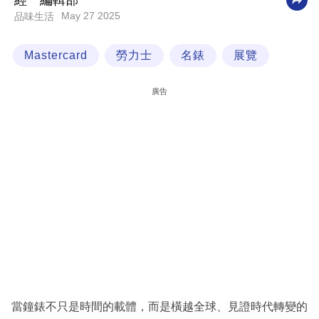
經一編輯部
May 27 2025
品味生活
科
技
Mastercard
勞力士
名錶
展覽
職
場
廣告
生
活
時
事
專
欄
訂
閱
專
當鐘錶不只是時間的載體，而是橫越全球、見證時代轉變的
區