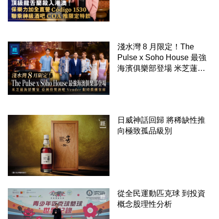
特飲
淺水灣 8 月限定！The
Pulse x Soho House 最強
海濱俱樂部登場 米芝蓮海
鮮饗宴 亞洲得獎酒吧
Vender 限時微醺客席
日威神話回歸 將稀缺性推
向極致孤品級別
從全民運動匹克球 到投資
概念股理性分析