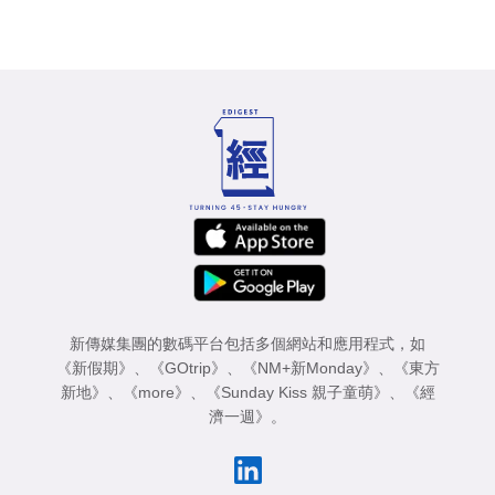
新傳媒集團的數碼平台包括多個網站和應用程式，如
《新假期》
、
《GOtrip》
、
《NM+新Monday》
、
《東方
新地》
、
《more》
、
《Sunday Kiss 親子童萌》
、
《經
濟一週》
。