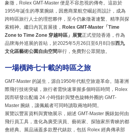
象徵，Rolex GMT-Master 便是不容忽視的傳奇。這款於
1955年誕生的專業腕錶，因應商業航空崛起而設計，成為
跨時區旅行人士的理想夥伴，至今仍象徵著連繫、精準與探
索精神。繼日內瓦首展後，
Rolex GMT-Master「Time
Zone to Time Zone 穿越時區」展覽
正式登陸香港，作為
品牌海外巡展的首站，於2025年5月26日至6月8日假
西九
文化區藝術公園自由空間
舉行，免費對公眾開放。
一場橫跨七十載的時區之旅
GMT-Master 的誕生，源自1950年代航空旅遊革命。隨著洲
際飛行技術突破，旅行者需快速掌握多個時區時間，Rolex
因而研發出配備 24 小時指針與雙色旋轉外圈的 GMT-
Master 腕錶，讓佩戴者可同時讀取兩地時間。
展覽以豐富資料與實物展示，細述 GMT-Master 腕錶如何由
飛行員工具，進化為廣受演員、藝術家、探險家所青睞的都
會經典。展品涵蓋多款歷代錶款，包括 Rolex 經典傳承部