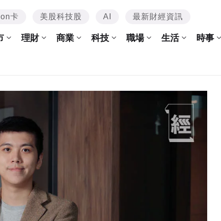
mon卡
美股科技股
AI
最新財經資訊
市
理財
商業
科技
職場
生活
時事