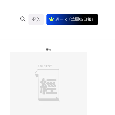
登入
經一 x《華爾街日報》
廣告