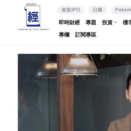
港股IPO
日圓
Poke
即時財經
專題
投資
樓
專欄
訂閱專區