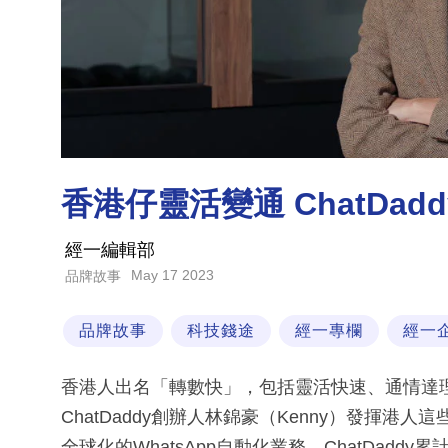
香港仔靈活變通 ChatDa
經一編輯部
May 17 2023
品牌故事
品牌故事
科技錢途
經一專欄
經一
香港人出名「轉數快」，包括靈活快速、通情達
ChatDaddy創辦人林錦豪（Kenny）發揮
全球化的WhatsApp自動化業務，ChatDaddy