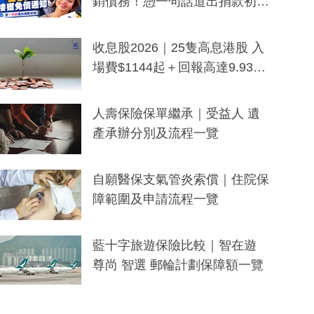
銷債務！憑一句話道出捐款初
衷：加州26萬人接獲免債通知、
一度被誤當詐騙手段
收息股2026｜25隻高息港股 入
場費$1144起＋回報高達9.93
厘！持續更新
人壽保險保單繼承｜受益人 遺
產承辦分別及流程一覽
自願醫保支氣管炎索償｜住院保
障範圍及申請流程一覽
藍十字旅遊保險比較｜智在遊
尊尚 智選 郵輪計劃保障額一覽