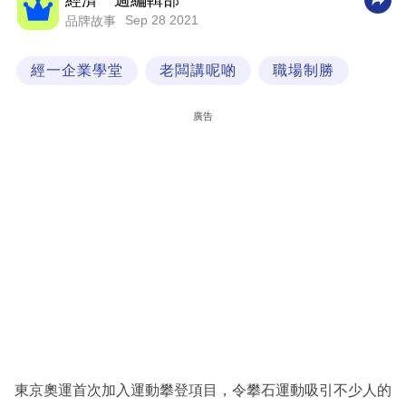
經濟一週編輯部
Sep 28 2021
品牌故事
科
技
經一企業學堂
老闆講呢啲
職場制勝
職
場
廣告
生
活
時
事
專
欄
訂
閱
專
東京奧運首次加入運動攀登項目，令攀石運動吸引不少人的
區