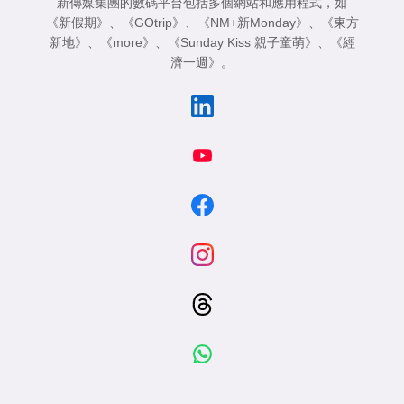
新傳媒集團的數碼平台包括多個網站和應用程式，如
《新假期》
、
《GOtrip》
、
《NM+新Monday》
、
《東方
新地》
、
《more》
、
《Sunday Kiss 親子童萌》
、
《經
濟一週》
。