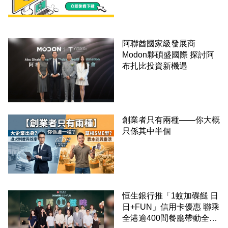
阿聯酋國家級發展商
Modon夥碩盛國際 探討阿
布扎比投資新機遇
創業者只有兩種——你大概
只係其中半個
恒生銀行推「1蚊加碟餸 日
日+FUN」信用卡優惠 聯乘
全港逾400間餐廳帶動全城