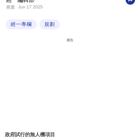
經一編輯部
Jun 17 2025
商業
科
技
經一專欄
規劃
職
場
廣告
生
活
時
事
專
欄
訂
閱
專
政府試行的無人機項目
區