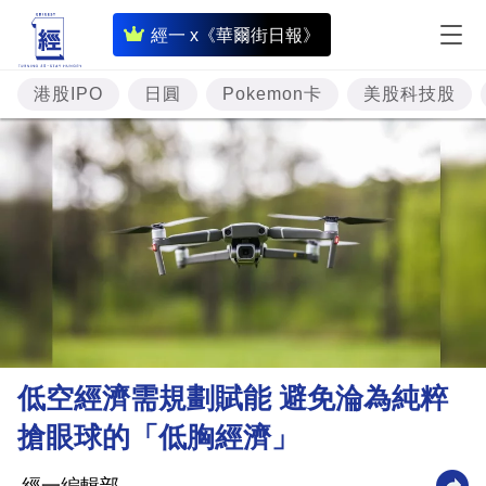
即
經一 x《華爾街日報》
時
財
港股IPO
日圓
Pokemon卡
美股科技股
經
專
題
投
資
樓
市
理
低空經濟需規劃賦能 避免淪為純粹
財
搶眼球的「低胸經濟」
商
業