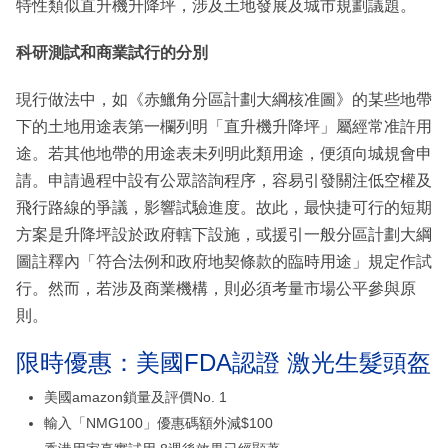
特性類似直升機升降坪，涉及土地發展及城市規劃議題。
科研測試和商業試行的分別
現行做法中，如《赤鱲角分區計劃大綱核准圖》的某些地帶
下的土地用途表第一欄列明「直升機升降坪」屬經常准許用
途。若其他地帶的用途表未列明此類用途，便須向城規會申
請。申請過程中設有公眾諮詢程序，容易引發關注低空權及
飛行路線的爭議，影響試驗進度。故此，最快捷可行的短期
方案是升降坪設於政府轄下設施，或援引一般分區計劃大綱
圖註釋內「符合法例和政府地契條款的臨時用途」規定作試
行。然而，若涉及商業機構，則必須考量市場公平參與原
則。
限時優惠：美國FDA認證 激光生髮頭盔
美國amazon鎖量及評價No. 1
輸入「NMG100」優惠碼額外減$100