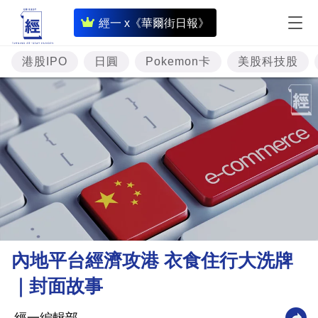
即
經一 x《華爾街日報》
時
財
港股IPO
日圓
Pokemon卡
美股科技股
經
專
題
投
資
樓
市
理
內地平台經濟攻港 衣食住行大洗牌
財
｜封面故事
商
業