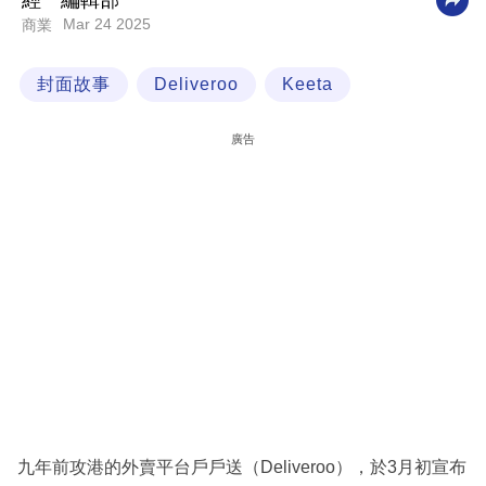
經一編輯部
Mar 24 2025
商業
科
技
封面故事
Deliveroo
Keeta
職
場
廣告
生
活
時
事
專
欄
訂
閱
專
九年前攻港的外賣平台戶戶送（Deliveroo），於3月初宣布
區