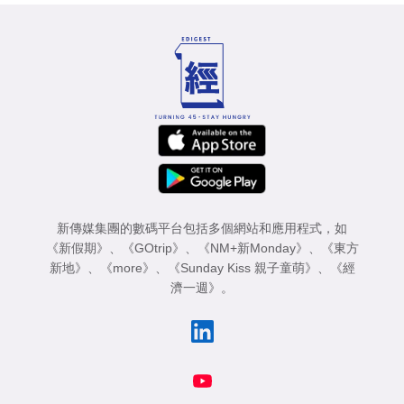
新傳媒集團的數碼平台包括多個網站和應用程式，如
《新假期》
、
《GOtrip》
、
《NM+新Monday》
、
《東方
新地》
、
《more》
、
《Sunday Kiss 親子童萌》
、
《經
濟一週》
。