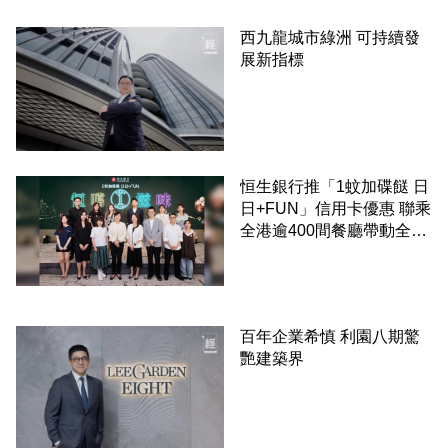
西九龍城市綠洲 可持續發
展新指標
恒生銀行推「1蚊加碟餸 日
日+FUN」信用卡優惠 聯乘
全港逾400間餐廳帶動全城
消費 支持本地餐飲業
百年企業希慎 利園八期驚
艷建築界