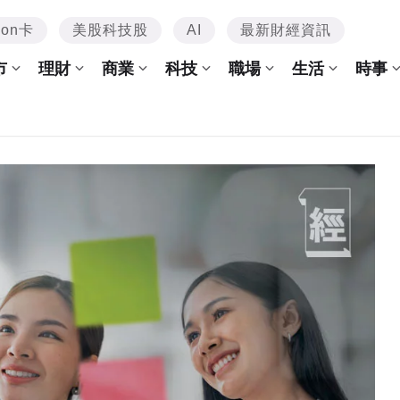
mon卡
美股科技股
AI
最新財經資訊
市
理財
商業
科技
職場
生活
時事