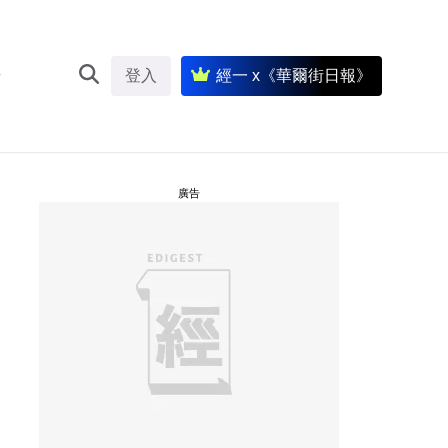
登入
經一 x《華爾街日報》
廣告