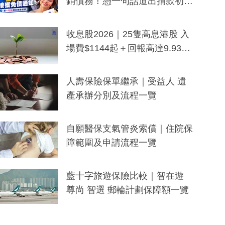
銷債務！憑一句話道出捐款初
衷：加州26萬人接獲免債通知、
一度被誤當詐騙手段
收息股2026｜25隻高息港股 入
場費$1144起＋回報高達9.93
厘！持續更新
人壽保險保單繼承｜受益人 遺
產承辦分別及流程一覽
自願醫保支氣管炎索償｜住院保
障範圍及申請流程一覽
藍十字旅遊保險比較｜智在遊
尊尚 智選 郵輪計劃保障額一覽