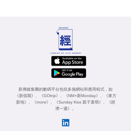
新傳媒集團的數碼平台包括多個網站和應用程式，如
《新假期》
、
《GOtrip》
、
《NM+新Monday》
、
《東方
新地》
、
《more》
、
《Sunday Kiss 親子童萌》
、
《經
濟一週》
。