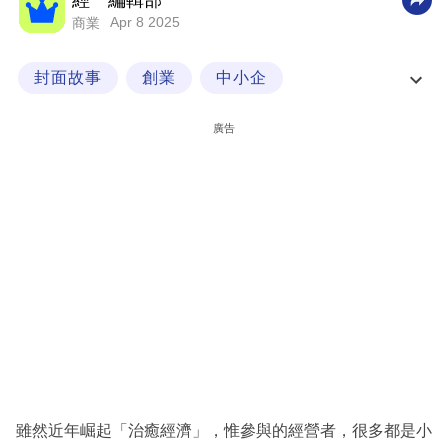
經一編輯部
Apr 8 2025
商業
科
技
封面故事
創業
中小企
職
Z世代花錢買快樂 治癒經濟商機龐大
場
廣告
生
活
時
事
專
欄
訂
閱
專
雖然近年崛起「治癒經濟」，惟參與的經營者，很多都是小
區