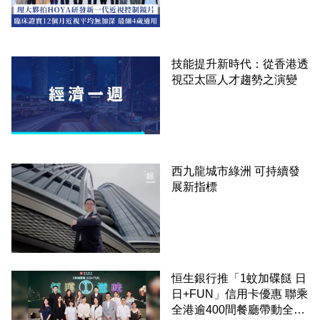
歲適用
技能提升新時代：從香港透
視亞太區人才趨勢之演變
西九龍城市綠洲 可持續發
展新指標
恒生銀行推「1蚊加碟餸 日
日+FUN」信用卡優惠 聯乘
全港逾400間餐廳帶動全城