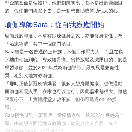
型企業甚至是個體戶，他們創業初衷，都不是出於賺錢目
的，促使他們經營下去，是一夥想自助或幫助他人的心。
瑜伽導師Sara：從自我療癒開始
瑜伽源於印度，不單有鍛煉健身之效，亦能修身養性，為
「治癒經濟」其中一個熱門項目。
Sara曾是一名普通的上班族，不但工作壓力大，而且在寫
字樓由朝坐到晚，導致腰骨痛。出於放鬆及減壓目的，於是
學習瑜伽，並於2021年成為瑜伽導師。最初只是兼職性
質，租別人地方教瑜伽。
「那時正值新冠疫情爆發，很多人想身體健康、想做運動，
而瑜伽容易入手，在家也可以進行，因此需求都很大。雖然
限聚令下，上實體課堂人數不多，但仍可透過online授
課。」
Sara慢慢儲到一班客戶，當疫情過後，於2023年底轉為全
職。由於想有固定地方教瑜伽，於是與他人合股，成立
Sadhana Yoga，自己做老闆。