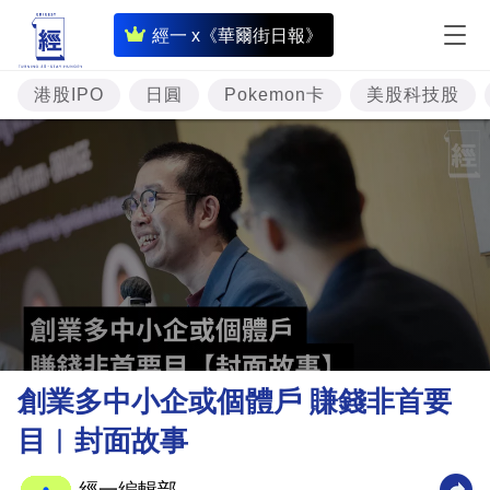
即
經一 x《華爾街日報》
時
財
港股IPO
日圓
Pokemon卡
美股科技股
經
專
題
投
資
樓
市
理
創業多中小企或個體戶 賺錢非首要
財
目︳封面故事
商
業