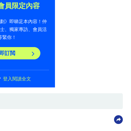
會員限定內容
計劃》即睇足本內容！仲
貼士、獨家專訪、會員活
等緊你！
即訂閲
？
登入閱讀全文