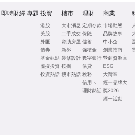
即時財經
專題
投資
樓市
理財
商業
港股
大市消息
定期存款
市場動態
美股
二手成交
保險
品牌故事
外匯
資助房屋
儲蓄
中小企
債券
新盤
強積金
創業指南
基金觀點
裝修設計
數字銀行
營商資源庫
虛擬投資
按揭
借貸
ESG
投資熱話
樓市熱話
稅務
大灣區
信用卡
經一品牌大
理財熱話
獎2026
經一活動