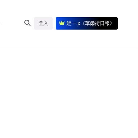
登入
經一 x《華爾街日報》