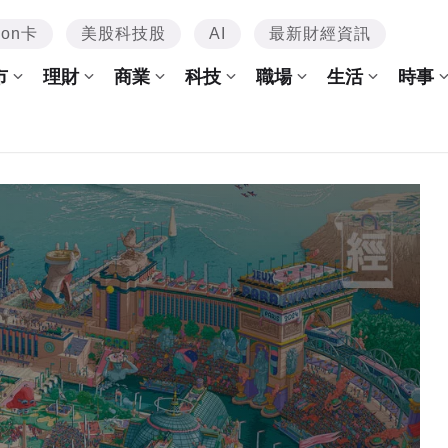
mon卡
美股科技股
AI
最新財經資訊
市
理財
商業
科技
職場
生活
時事