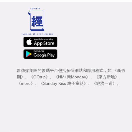
新傳媒集團的數碼平台包括多個網站和應用程式，如
《新假
期》
、
《GOtrip》
、
《NM+新Monday》
、
《東方新地》
、
《more》
、
《Sunday Kiss 親子童萌》
、
《經濟一週》
。