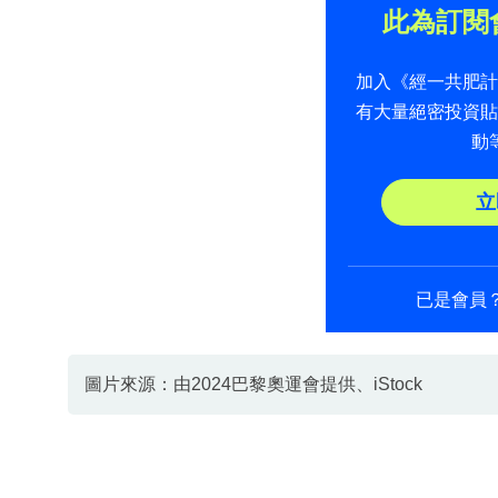
此為訂閱
加入《經一共肥
有大量絕密投資
動
立
已是會員
圖片來源：由2024巴黎奧運會提供、iStock