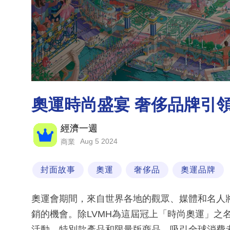
奧運時尚盛宴 奢侈品牌引
經濟一週
Aug 5 2024
商業
封面故事
奧運
奢侈品
奧運品牌
奧運會期間，來自世界各地的觀眾、媒體和名人
銷的機會。除LVMH為這屆冠上「時尚奧運」之
活動、特別款產品和限量版商品，吸引全球消費