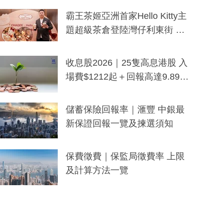
分鐘生成「貼地」宣傳短片
霸王茶姬亞洲首家Hello Kitty主
題超級茶倉登陸灣仔利東街 推
出首創「伯爵紅茶色」Hello Kitt
y及香港限定特調系列
收息股2026｜25隻高息港股 入
場費$1212起＋回報高達9.89
厘！持續更新
儲蓄保險回報率｜滙豐 中銀最
新保證回報一覽及揀選須知
保費徵費｜保監局徵費率 上限
及計算方法一覽