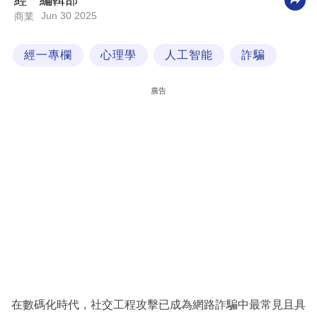
經一編輯部
Jun 30 2025
商業
科
技
經一專欄
心理學
人工智能
詐騙
職
場
廣告
生
活
時
事
專
欄
訂
閱
專
在數碼化時代，社交工程攻擊已成為網路詐騙中最常見且具
區