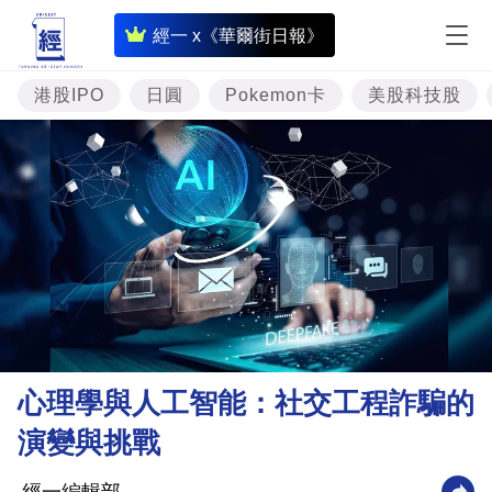
即
經一 x《華爾街日報》
時
財
港股IPO
日圓
Pokemon卡
美股科技股
經
專
題
投
資
樓
市
理
心理學與人工智能：社交工程詐騙的
財
演變與挑戰
商
業