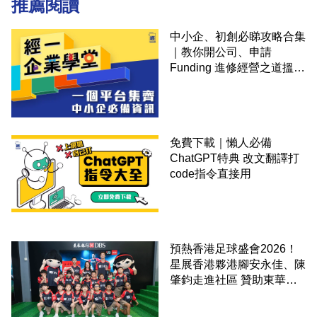
推薦閱讀
中小企、初創必睇攻略合集
｜教你開公司、申請
Funding 進修經營之道搵大
錢！
免費下載｜懶人必備
ChatGPT特典 改文翻譯打
code指令直接用
預熱香港足球盛會2026！
星展香港夥港腳安永佳、陳
肇鈞走進社區 贊助東華三
院學童直擊曼城公開訓練