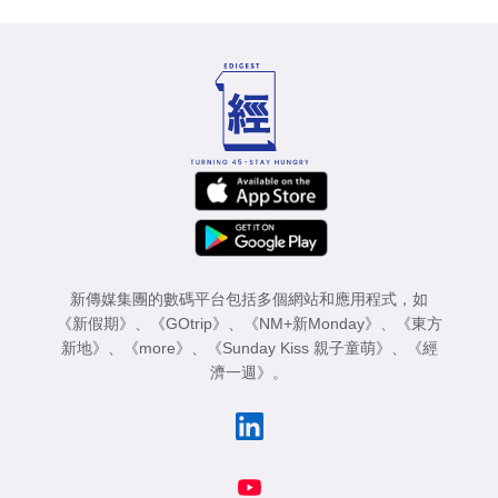
新傳媒集團的數碼平台包括多個網站和應用程式，如
《新假期》
、
《GOtrip》
、
《NM+新Monday》
、
《東方
新地》
、
《more》
、
《Sunday Kiss 親子童萌》
、
《經
濟一週》
。