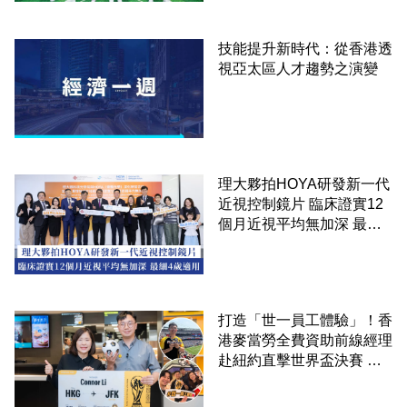
技能提升新時代：從香港透
視亞太區人才趨勢之演變
理大夥拍HOYA研發新一代
近視控制鏡片 臨床證實12
個月近視平均無加深 最細4
歲適用
打造「世一員工體驗」！香
港麥當勞全費資助前線經理
赴紐約直擊世界盃決賽 見
證員工由兼職一路晉升圓夢