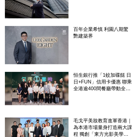
百年企業希慎 利園八期驚
艷建築界
恒生銀行推「1蚊加碟餸 日
日+FUN」信用卡優惠 聯乘
全港逾400間餐廳帶動全城
消費 支持本地餐飲業
毛戈平美妝教育進軍香港｜
為本港市場量身打造兩大課
程 獨創「東方光影美學」