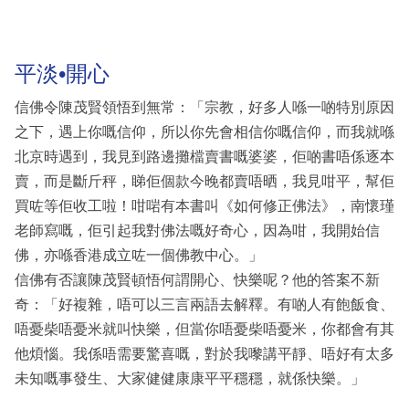
平淡•開心
信佛令陳茂賢領悟到無常：「宗教，好多人喺一啲特別原因
之下，遇上你嘅信仰，所以你先會相信你嘅信仰，而我就喺
北京時遇到，我見到路邊攤檔賣書嘅婆婆，佢啲書唔係逐本
賣，而是斷斤秤，睇佢個款今晚都賣唔晒，我見咁平，幫佢
買咗等佢收工啦！咁啱有本書叫《如何修正佛法》，南懷瑾
老師寫嘅，佢引起我對佛法嘅好奇心，因為咁，我開始信
佛，亦喺香港成立咗一個佛教中心。」
信佛有否讓陳茂賢頓悟何謂開心、快樂呢？他的答案不新
奇：「好複雜，唔可以三言兩語去解釋。有啲人有飽飯食、
唔憂柴唔憂米就叫快樂，但當你唔憂柴唔憂米，你都會有其
他煩惱。我係唔需要驚喜嘅，對於我嚟講平靜、唔好有太多
未知嘅事發生、大家健健康康平平穩穩，就係快樂。」