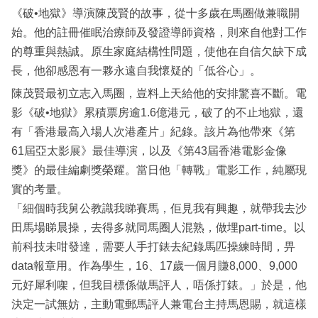
《破•地獄》導演陳茂賢的故事，從十多歲在馬圈做兼職開
始。他的註冊催眠治療師及發證導師資格，則來自他對工作
的尊重與熱誠。原生家庭結構性問題，使他在自信欠缺下成
長，他卻感恩有一夥永遠自我懷疑的「低谷心」。
陳茂賢最初立志入馬圈，豈料上天給他的安排驚喜不斷。電
影《破•地獄》累積票房逾1.6億港元，破了的不止地獄，還
有「香港最高入場人次港產片」紀錄。該片為他帶來《第
61屆亞太影展》最佳導演，以及《第43屆香港電影金像
獎》的最佳編劇獎榮耀。當日他「轉戰」電影工作，純屬現
實的考量。
「細個時我舅公教識我睇賽馬，佢見我有興趣，就帶我去沙
田馬場睇晨操，去得多就同馬圈人混熟，做埋part-time。以
前科技未咁發達，需要人手打錶去紀錄馬匹操練時間，畀
data報章用。作為學生，16、17歲一個月賺8,000、9,000
元好犀利㗎，但我目標係做馬評人，唔係打錶。」於是，他
決定一試無妨，主動電郵馬評人兼電台主持馬恩賜，就這樣