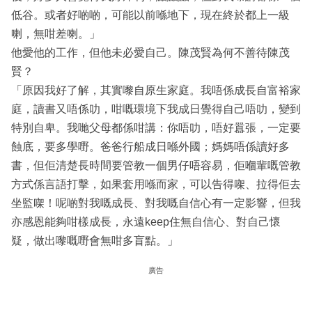
低谷。或者好啲啲，可能以前喺地下，現在終於都上一級
喇，無咁差喇。」
他愛他的工作，但他未必愛自己。陳茂賢為何不善待陳茂
賢？
「原因我好了解，其實嚟自原生家庭。我唔係成長自富裕家
庭，讀書又唔係叻，咁嘅環境下我成日覺得自己唔叻，變到
特別自卑。我哋父母都係咁講：你唔叻，唔好囂張，一定要
蝕底，要多學嘢。爸爸行船成日喺外國；媽媽唔係讀好多
書，但佢清楚長時間要管教一個男仔唔容易，佢嗰輩嘅管教
方式係言語打擊，如果套用喺而家，可以告得㗎、拉得佢去
坐監㗎！呢啲對我嘅成長、對我嘅自信心有一定影響，但我
亦感恩能夠咁樣成長，永遠keep住無自信心、對自己懷
疑，做出嚟嘅嘢會無咁多盲點。」
廣告