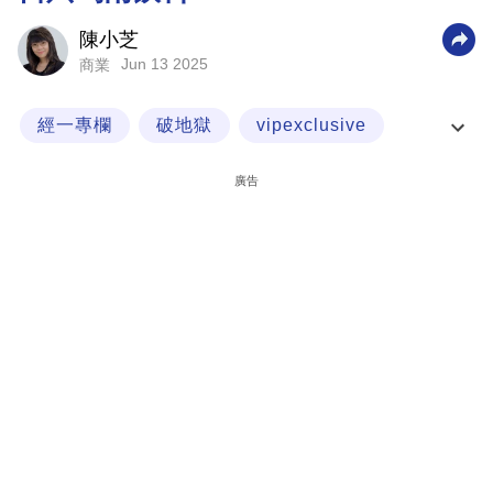
科
陳小芝
技
Jun 13 2025
商業
職
經一專欄
破地獄
vipexclusive
場
陳小芝
生
廣告
活
時
事
專
欄
訂
閱
專
區