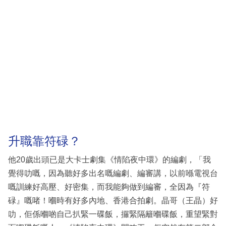
升職靠符碌？
他20歲出頭已是大卡士劇集《情陷夜中環》的編劇，「我
覺得叻嘅，因為聽好多出名嘅編劇、編審講，以前喺電視台
嘅訓練好高壓、好密集，而我能夠做到編審，全因為『符
碌』嘅啫！嗰時有好多內地、香港合拍劇。晶哥（王晶）好
叻，佢係嗰啲自己扒緊一碟飯，攞緊隔籬嗰碟飯，重望緊對