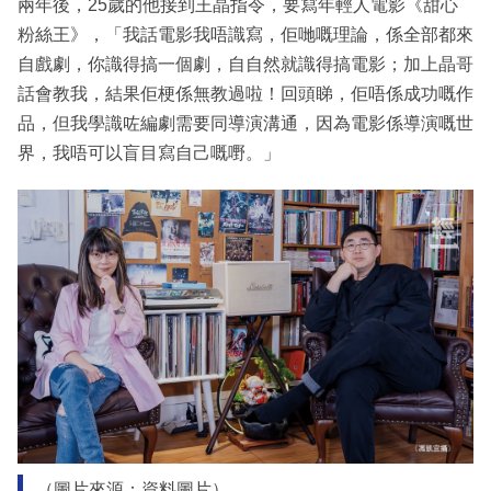
兩年後，25歲的他接到王晶指令，要寫年輕人電影《甜心
粉絲王》，「我話電影我唔識寫，佢哋嘅理論，係全部都來
自戲劇，你識得搞一個劇，自自然就識得搞電影；加上晶哥
話會教我，結果佢梗係無教過啦！回頭睇，佢唔係成功嘅作
品，但我學識咗編劇需要同導演溝通，因為電影係導演嘅世
界，我唔可以盲目寫自己嘅嘢。」
（圖片來源：資料圖片）