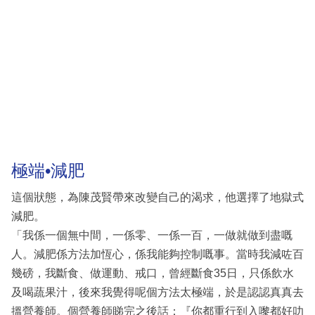
極端•減肥
這個狀態，為陳茂賢帶來改變自己的渴求，他選擇了地獄式
減肥。
「我係一個無中間，一係零、一係一百，一做就做到盡嘅
人。減肥係方法加恆心，係我能夠控制嘅事。當時我減咗百
幾磅，我斷食、做運動、戒口，曾經斷食35日，只係飲水
及喝蔬果汁，後來我覺得呢個方法太極端，於是認認真真去
搵營養師。個營養師睇完之後話：『你都重行到入嚟都好叻