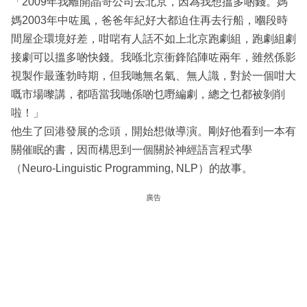
「2009年我離開晶哥公司去北京，因為我想搵多啲錢。媽
媽2003年中咗風，爸爸年紀好大都迫住再去行船，嗰段時
間屋企環境好差，咁啱有人話不如上北京跑劇組，跑劇組劇
接劇可以搵多啲快錢。我喺北京衝鋒陷陣咗兩年，雖然係影
視製作最蓬勃時期，但我哋無名氣、無人識，對於一個咁大
嘅市場嚟講，都唔當我哋係啲乜嘢編劇，總之乜都被剝削
啦！」
他生了回港發展的念頭，開始想做導演。剛好他看到一本有
關催眠的書，因而構思到一個關於神經語言程式學
（Neuro-Linguistic Programming, NLP）的故事。
廣告