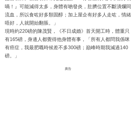
喎！』可能減得太多，身體有啲發炎，肚臍位置不斷潰爛同
流血，所以食咗好多類固醇；加上屋企有好多人走咗，情緒
唔好，人就開始翻脹。」
現時約220磅的陳茂賢，《不日成婚》首天開工時，體重只
有165磅，身邊人都覺得他身體有事，「所有人都問我係咪
有癌症，我最肥嘅時候差不多300磅；巔峰時期我減過140
磅。」
廣告