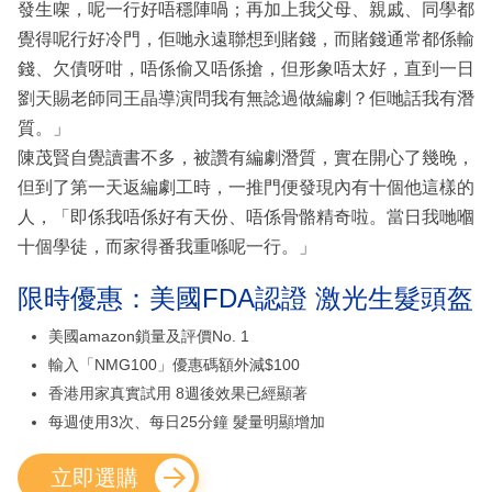
發生㗎，呢一行好唔穩陣喎；再加上我父母、親戚、同學都
覺得呢行好冷門，佢哋永遠聯想到賭錢，而賭錢通常都係輸
錢、欠債呀咁，唔係偷又唔係搶，但形象唔太好，直到一日
劉天賜老師同王晶導演問我有無諗過做編劇？佢哋話我有潛
質。」
陳茂賢自覺讀書不多，被讚有編劇潛質，實在開心了幾晚，
但到了第一天返編劇工時，一推門便發現內有十個他這樣的
人，「即係我唔係好有天份、唔係骨骼精奇啦。當日我哋嗰
十個學徒，而家得番我重喺呢一行。」
限時優惠：美國FDA認證 激光生髮頭盔
美國amazon鎖量及評價No. 1
輸入「NMG100」優惠碼額外減$100
香港用家真實試用 8週後效果已經顯著
每週使用3次、每日25分鐘 髮量明顯增加
立即選購