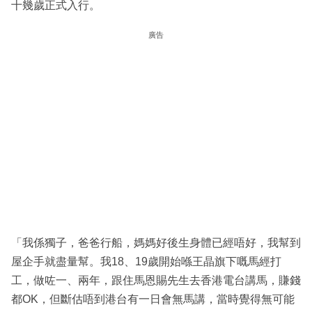
十幾歲正式入行。
廣告
「我係獨子，爸爸行船，媽媽好後生身體已經唔好，我幫到
屋企手就盡量幫。我18、19歲開始喺王晶旗下嘅馬經打
工，做咗一、兩年，跟住馬恩賜先生去香港電台講馬，賺錢
都OK，但斷估唔到港台有一日會無馬講，當時覺得無可能