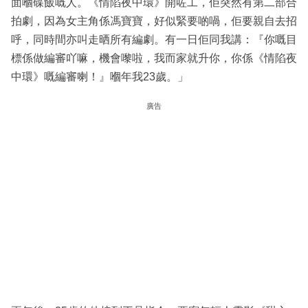
面嗰碟飯嘅人。《情陷夜中環》開咗工，佢突然有第二部合
拍劇，因為女主角係馮寶寶，好似緊要啲喎，佢要親自去招
呼，同時間亦叫走晒所有編劇。有一日佢同我講：『你嘅目
標係做編審吖嘛，機會嚟啦，我而家就升你，你係《情陷夜
中環》嘅編審喇！』嗰年我23歲。」
廣告