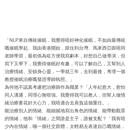
「NLP來自傳統催眠，我覺得唔好神化催眠，不如由最傳統
嘅催眠學起。我由香港開始，跟住到台灣、馬來西亞跟唔同
老師學習，最初係為咗方便我寫劇本，好想自己做導演，但
寫下又學下，我覺得催眠好有趣，可以了解自己，又幫到人
治療情緒、安頓身心靈，一學就三年，去到最後，考埋一個
教授催眠治療嘅發證導師執照。」
為何他不認真考慮把治療師作為職業？「人年紀愈大，愈怕
同人溝通，同理心無咁強。我覺得我可以教人，但幫人做情
緒治療要花好大心力，我唔適合去肩負這個重任。」
能治療別人的情緒、能細膩地寫出角色的情緒、能帶動觀眾
的情緒，他和「情緒」之間誰是主子，誰被支配？「我有唔
少內在情緒，喺一個社交群體，太輕易去表達自己嘅情緒，