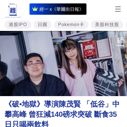
即
經一 x《華爾街日報》
時
財
港股IPO
日圓
Pokemon卡
美股科技股
經
專
題
投
資
樓
市
理
《破•地獄》導演陳茂賢 「低谷」中
財
攀高峰 曾狂減140磅求突破 斷食35
商
日只喝兩飲料
業