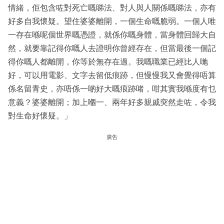
情緒，佢包含咗對死亡嘅睇法、對人與人關係嘅睇法，亦有
好多自我懷疑。望住婆婆離開，一個生命嘅脆弱。一個人唯
一存在喺呢個世界嘅憑證，就係你嘅身體，當身體回歸大自
然，就要靠記得你嘅人去證明你曾經存在，但當最後一個記
得你嘅人都離開，你等於無存在過。我嘅職業已經比人哋
好，可以用電影、文字去留低痕跡，但慢慢我又會覺得唔算
係名留青史，亦唔係一啲好大嘅痕跡啫，咁其實我喺度有乜
意義？婆婆離開；加上嗰一、兩年好多親戚突然走咗，令我
對生命好懷疑。」
廣告