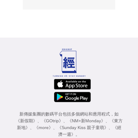
新傳媒集團的數碼平台包括多個網站和應用程式，如
《新假期》
、
《GOtrip》
、
《NM+新Monday》
、
《東方
新地》
、
《more》
、
《Sunday Kiss 親子童萌》
、
《經
濟一週》
。