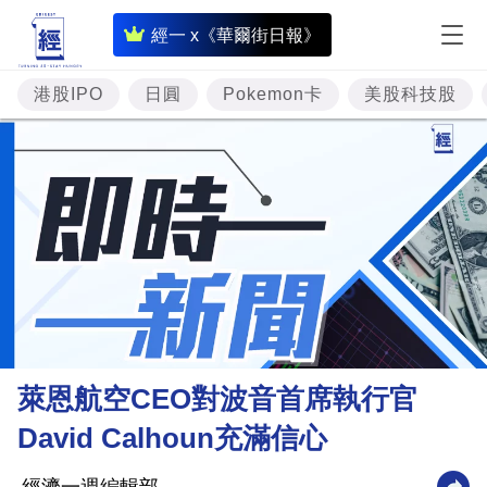
即
經一 x《華爾街日報》
時
財
港股IPO
日圓
Pokemon卡
美股科技股
經
專
題
投
資
樓
市
理
萊恩航空CEO對波音首席執行官
財
David Calhoun充滿信心
商
業