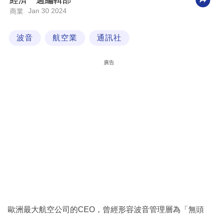
經濟一週編輯部
Jan 30 2024
商業
科
技
波音
航空業
通訊社
職
場
廣告
生
活
時
事
專
欄
訂
閱
專
歐洲最大航空公司的CEO，曾經形容波音管理層為「無頭
區