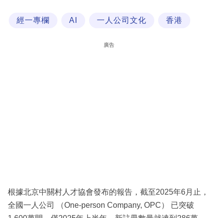
科
經一專欄
AI
一人公司文化
香港
技
職
廣告
場
生
活
時
事
專
欄
訂
閱
根據北京中關村人才協會發布的報告，截至2025年6月止，
專
全國一人公司 （One-person Company, OPC） 已突破
區