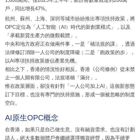
1,600萬間。僅2025年上半年，新註冊數量就達到286萬
戶，同比增長47%。
杭州、蘇州、上海、深圳等城市紛紛推出專項扶持政策，將
OPC定位為「人工智能（AI）時代的新創業模式」，以及
「承載新質生產力的微觀載體」。
中央和地方政府正在做兩件事，一是「補法規的課」，透過
法律修訂消除一人公司的制度障礙；二是「跑政策的步」，
以AI專項扶持政策搶佔產業先機。
相比之下，香港的情況恰好相反。香港《公司條例》從未禁
止一個人開有限公司，法規堪稱「滿分」。
惟在政策層面，卻沒有針對「一人公司加上AI」這個新形態
訂下目標，也沒有專門的扶持措施，形成一個被忽略的制度
空白。
AI原生OPC概念
在香港，如果只是自己做生意、沒有融資需求、也沒有計劃
請人，絕大多數個體戶會繼續選擇獨資經營，因為手續更