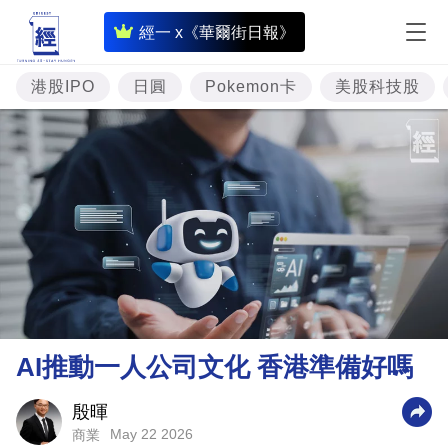
即
經一 x《華爾街日報》
時
財
港股IPO
日圓
Pokemon卡
美股科技股
經
專
題
投
資
樓
市
理
AI推動一人公司文化 香港準備好嗎
財
商
殷暉
May 22 2026
商業
業