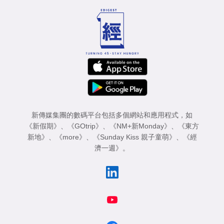
新傳媒集團的數碼平台包括多個網站和應用程式，如
《新假期》
、
《GOtrip》
、
《NM+新Monday》
、
《東方
新地》
、
《more》
、
《Sunday Kiss 親子童萌》
、
《經
濟一週》
。