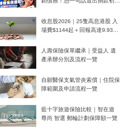
銷債務！憑一句話道出捐款初
衷：加州26萬人接獲免債通知、
一度被誤當詐騙手段
收息股2026｜25隻高息港股 入
場費$1144起＋回報高達9.93
厘！持續更新
人壽保險保單繼承｜受益人 遺
產承辦分別及流程一覽
自願醫保支氣管炎索償｜住院保
障範圍及申請流程一覽
藍十字旅遊保險比較｜智在遊
尊尚 智選 郵輪計劃保障額一覽