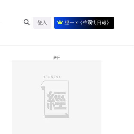
登入
經一 x《華爾街日報》
廣告