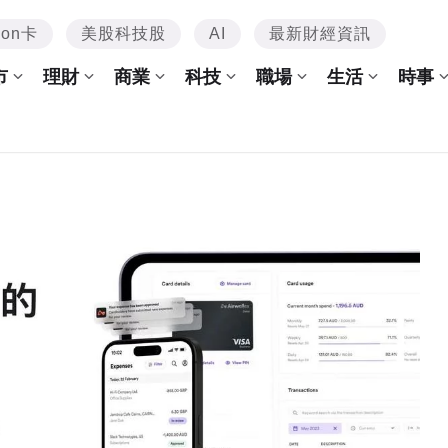
mon卡
美股科技股
AI
最新財經資訊
市
理財
商業
科技
職場
生活
時事