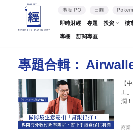
港股IPO
日圓
Poke
即時財經
專題
投資
樓
專欄
訂閱專區
專題合輯：
Airwall
【中
工」
潤！
商業