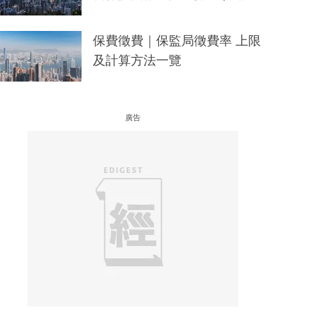
保費徵費｜保監局徵費率 上限
及計算方法一覽
廣告