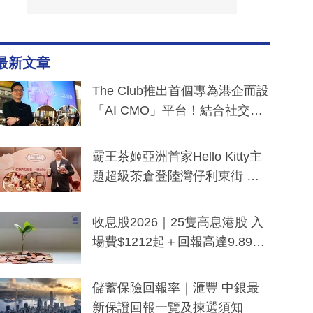
最新文章
The Club推出首個專為港企而設
「AI CMO」平台！結合社交聆
聽與廣東話大模型 助中小企數
分鐘生成「貼地」宣傳短片
霸王茶姬亞洲首家Hello Kitty主
題超級茶倉登陸灣仔利東街 推
出首創「伯爵紅茶色」Hello Kitt
y及香港限定特調系列
收息股2026｜25隻高息港股 入
場費$1212起＋回報高達9.89
厘！持續更新
儲蓄保險回報率｜滙豐 中銀最
新保證回報一覽及揀選須知