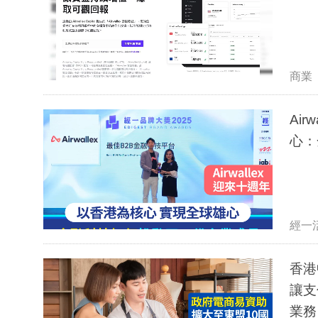
商業
Ai
心：
經一
香港
讓支
業務