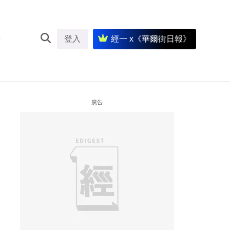
登入
經一 x《華爾街日報》
廣告