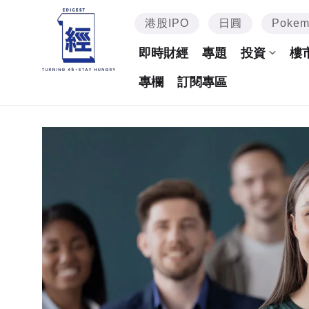
港股IPO
日圓
Poke
即時財經
專題
投資
樓
專欄
訂閱專區