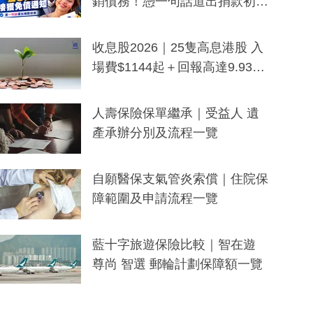
銷債務！憑一句話道出捐款初
衷：加州26萬人接獲免債通知、
一度被誤當詐騙手段
收息股2026｜25隻高息港股 入
場費$1144起＋回報高達9.93
厘！持續更新
人壽保險保單繼承｜受益人 遺
產承辦分別及流程一覽
自願醫保支氣管炎索償｜住院保
障範圍及申請流程一覽
藍十字旅遊保險比較｜智在遊
尊尚 智選 郵輪計劃保障額一覽