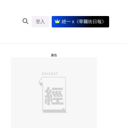
登入
經一 x《華爾街日報》
廣告