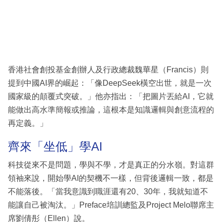
香港社會創投基金創辦人及行政總裁魏華星（Francis）則
提到中國AI界的崛起：「像DeepSeek橫空出世，就是一次
國家級的顛覆式突破。」他亦指出：「把圖片丟給AI，它就
能做出高水準簡報或推論，這根本是知識邏輯與創意流程的
再定義。」
齊來「坐低」學AI
科技從來不是問題，學與不學，才是真正的分水嶺。對這群
領袖來說，開始學AI的契機不一樣，但背後邏輯一致，都是
不能落後。「當我意識到職涯還有20、30年，我就知道不
能讓自己被淘汰。」Preface培訓總監及Project Melo聯席主
席劉倩彤（Ellen）說。