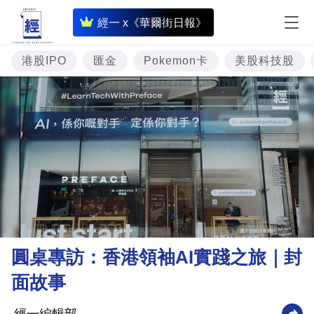
即
經一 x《華爾街日報》
時
財
港股IPO
匯金
Pokemon卡
美股科技股
經
專
題
投
資
樓
市
理
圓桌專訪：香港領袖AI實踐之旅｜封
財
面故事
商
業