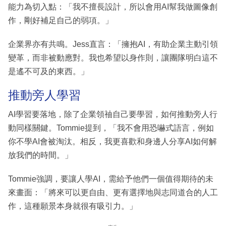
能力為切入點：「我不擅長設計，所以會用AI幫我做圖像創
作，剛好補足自己的弱項。」
企業界亦有共鳴。Jess直言：「擁抱AI，有助企業主動引領
變革，而非被動應對。我也希望以身作則，讓團隊明白這不
是遙不可及的東西。」
推動旁人學習
AI學習要落地，除了企業領䄂自己要學習，如何推動旁人行
動同樣關鍵。Tommie提到，「我不會用恐嚇式語言，例如
你不學AI會被淘汰。相反，我更喜歡和身邊人分享AI如何解
放我們的時間。」
Tommie強調，要讓人學AI，需給予他們一個值得期待的未
來畫面：「將來可以更自由、更有選擇地與志同道合的人工
作，這種願景本身就很有吸引力。」