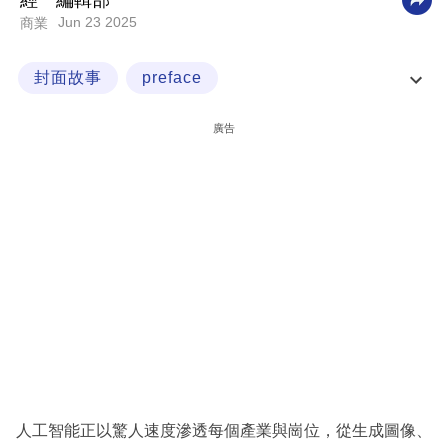
經一編輯部
Jun 23 2025
商業
科
技
封面故事
preface
職
啟動香港 重新學習 JustStart.CLASSOF2025:MA
場
廣告
JORINAI
生
活
時
事
專
欄
訂
閱
專
人工智能正以驚人速度滲透每個產業與崗位，從生成圖像、
區