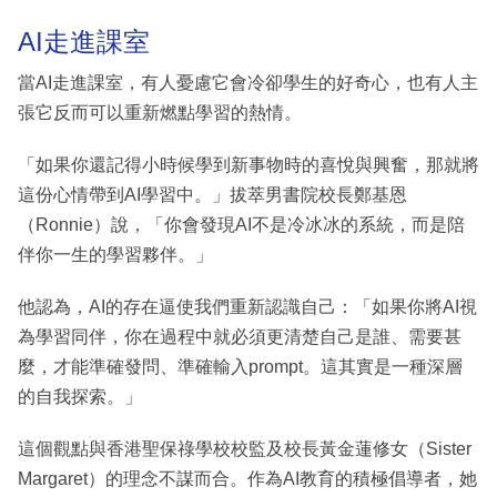
AI走進課室
當AI走進課室，有人憂慮它會冷卻學生的好奇心，也有人主
張它反而可以重新燃點學習的熱情。
「如果你還記得小時候學到新事物時的喜悅與興奮，那就將
這份心情帶到AI學習中。」拔萃男書院校長鄭基恩
（Ronnie）說，「你會發現AI不是冷冰冰的系統，而是陪
伴你一生的學習夥伴。」
他認為，AI的存在逼使我們重新認識自己：「如果你將AI視
為學習同伴，你在過程中就必須更清楚自己是誰、需要甚
麼，才能準確發問、準確輸入prompt。這其實是一種深層
的自我探索。」
這個觀點與香港聖保祿學校校監及校長黃金蓮修女（Sister
Margaret）的理念不謀而合。作為AI教育的積極倡導者，她