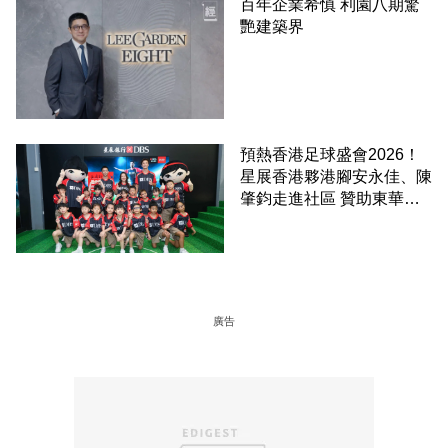
百年企業希慎 利園八期驚
艷建築界
預熱香港足球盛會2026！
星展香港夥港腳安永佳、陳
肇鈞走進社區 贊助東華三
院學童直擊曼城公開訓練
廣告