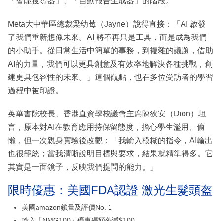
「智能搜尋器」、「自動報告生成器」的階段。
Meta大中華區總裁梁幼莓（Jayne）說得直接：「AI 啟發
了我們重新想像未來。AI 將不再只是工具，而是成為我們
的小助手。從日常生活中簡單的事務，到複雜的議題，借助
AI的力量，我們可以更具創意及有效率地解決各種挑戰，創
建更具包容性的未來。」這個觀點，也在多位受訪者的學習
過程中被印證。
英華書院校長、香港直資學校議會主席陳狄安（Dion）坦
言，原本對AI在教育應用持保留態度，擔心學生濫用、偷
懶，但一次親身實驗後改觀：「我輸入模糊的指令，AI輸出
也很籠統；當我清晰說明目標與要求，結果就精準得多。它
其實是一面鏡子，反映我們提問的能力。」
限時優惠：美國FDA認證 激光生髮頭盔
美國amazon鎖量及評價No. 1
輸入「NMG100」優惠碼額外減$100