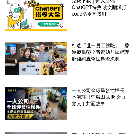
免費下載｜懶人必備
ChatGPT特典 改文翻譯打
code指令直接用
打造「世一員工體驗」！香
港麥當勞全費資助前線經理
赴紐約直擊世界盃決賽 見
證員工由兼職一路晉升圓夢
一人公司全球爆發性增長
本港註冊狂飆四成 吸金力
驚人︳封面故事