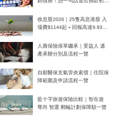
銷債務！憑一句話道出捐款初
衷：加州26萬人接獲免債通知、
一度被誤當詐騙手段
收息股2026｜25隻高息港股 入
場費$1144起＋回報高達9.93
厘！持續更新
人壽保險保單繼承｜受益人 遺
產承辦分別及流程一覽
自願醫保支氣管炎索償｜住院保
障範圍及申請流程一覽
藍十字旅遊保險比較｜智在遊
尊尚 智選 郵輪計劃保障額一覽