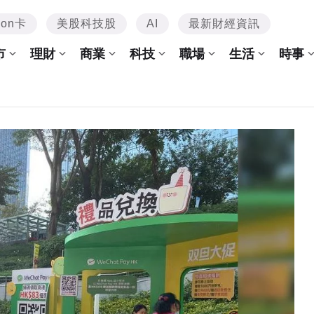
mon卡
美股科技股
AI
最新財經資訊
市
理財
商業
科技
職場
生活
時事