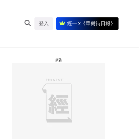
登入
經一 x《華爾街日報》
廣告