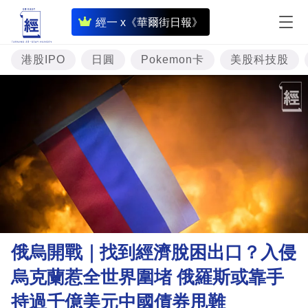
即
經一 x《華爾街日報》
時
財
港股IPO
日圓
Pokemon卡
美股科技股
經
專
題
投
資
樓
市
理
俄烏開戰｜找到經濟脫困出口？入侵
財
烏克蘭惹全世界圍堵 俄羅斯或靠手
商
持過千億美元中國債券甩難
業