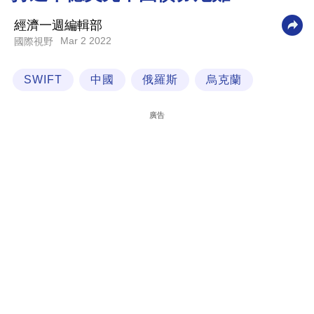
科
經濟一週編輯部
技
Mar 2 2022
國際視野
職
SWIFT
中國
俄羅斯
烏克蘭
場
生
廣告
活
時
事
專
欄
訂
閱
專
區