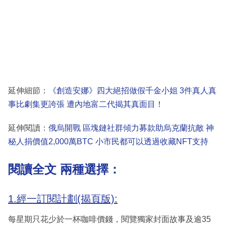
延伸細節：
《創造安娜》四大絕招做假千金小姐 3件真人真
事比劇集更誇張 遭內地富二代揭其真面目！
延伸閱讀：
俄烏開戰 區塊鏈社群傾力募款助烏克蘭抗敵 神
秘人捐價值2,000萬BTC 小市民都可以透過收藏NFT支持
閱讀全文 兩種選擇：
1.經一訂閱計劃(揭頁版):
每星期只花少於一杯咖啡價錢，閱覽獨家封面故事及逾35