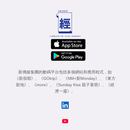
新傳媒集團的數碼平台包括多個網站和應用程式，如
《新假期》
、
《GOtrip》
、
《NM+新Monday》
、
《東方
新地》
、
《more》
、
《Sunday Kiss 親子童萌》
、
《經
濟一週》
。