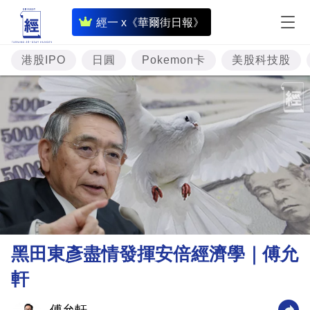
即
經一 x《華爾街日報》
時
財
港股IPO
日圓
Pokemon卡
美股科技股
經
專
題
投
資
樓
市
理
黑田東彥盡情發揮安倍經濟學｜傅允
財
軒
商
業