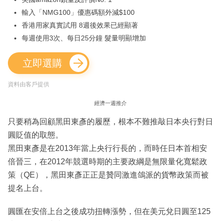
輸入「NMG100」優惠碼額外減$100
香港用家真實試用 8週後效果已經顯著
每週使用3次、每日25分鐘 髮量明顯增加
立即選購
資料由客戶提供
經濟一週推介
只要稍為回顧黑田東彥的履歷，根本不難推敲日本央行對日
圓貶值的取態。
黑田東彥是在2013年當上央行行長的，而時任日本首相安
倍晉三，在2012年競選時期的主要政綱是無限量化寬鬆政
策（QE），黑田東彥正正是贊同激進鴿派的貨幣政策而被
提名上台。
圓匯在安倍上台之後成功扭轉漲勢，但在美元兌日圓至125