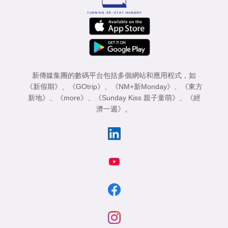
新傳媒集團的數碼平台包括多個網站和應用程式，如
《新假期》
、
《GOtrip》
、
《NM+新Monday》
、
《東方
新地》
、
《more》
、
《Sunday Kiss 親子童萌》
、
《經
濟一週》
。