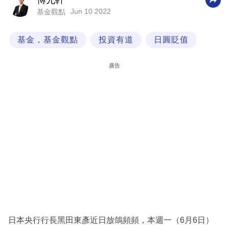
傅允軒
Jun 10 2022
基金觀點
科
技
基金，基金觀點
投資有道
日圓貶值
職
場
廣告
生
活
時
事
專
欄
訂
閱
專
日本央行行長黑田東彥近日放鴿頻頻，本週一（6月6日）
區