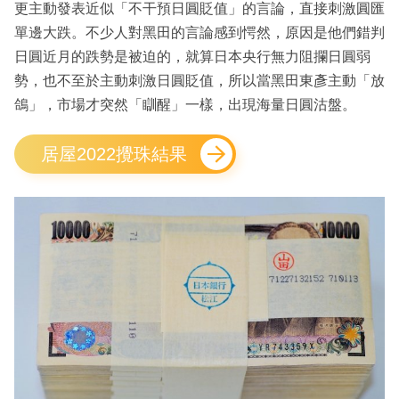
更主動發表近似「不干預日圓貶值」的言論，直接刺激圓匯
單邊大跌。不少人對黑田的言論感到愕然，原因是他們錯判
日圓近月的跌勢是被迫的，就算日本央行無力阻攔日圓弱
勢，也不至於主動刺激日圓貶值，所以當黑田東彥主動「放
鴿」，市場才突然「瞓醒」一樣，出現海量日圓沽盤。
居屋2022攪珠結果