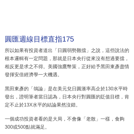
圓匯週線目標直指175
所以如果有投資者道出「日圓弱勢難擋」之說，這些說法的
根本邏輯有一定問題，那就是日本央行從來沒有想過要擋，
相反更是求之不得。美國強鷹幣策，正好給予黑田東彥盡情
發揮安倍經濟學一大機遇。
黑田東彥的「鴿論」是在美元兌日圓滙率高企於130水平時
發出，證明筆者當日認為，日本央行對圓匯的貶值目標，肯
定不止於13X水平的結論果然沒錯。
一個成功投資者看的是大局，不會像「老散」一樣，食夠
300或500點就滿足。