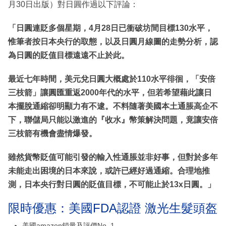
月30日出版）對日圓作過以下評論：
「日圓連貶多個星期，4月28日已衝破坊間目標130水平，
惟筆者按日本央行的取態，以及日圓月線圖的走勢分析，認
為日圓的貶值目標遠遠不止於此。
最近七年時間，美元兌日圓大概處於110水平徘徊，「安倍
三枝箭」讓圓匯重返2000年代的水平，但若希望藉此讓日
本擺脫通縮卻明顯力有不逮。不料隨著美國本土通脹高企不
下，聯儲局只能以激進的『收水』幣策解決問題，竟讓安倍
三枝箭有機會盡情爆發。
雖然貨幣貶值可能引發的輸入性通脹並非好事，但對於多年
未能走出困境的日本來說，或許已經好過通縮。合理地推
測，日本央行對日圓的貶值目標，不可能止於13x日圓。」
限時優惠：美國FDA認證 激光生髮頭盔
美國amazon鎖量及評價No. 1