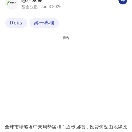
惠理基金
Jun 3 2026
基金觀點
科
技
Reits
經一專欄
職
場
廣告
生
活
時
事
專
欄
訂
閱
專
全球市場隨著中東局勢緩和而逐步回穩，投資焦點由地緣政
區