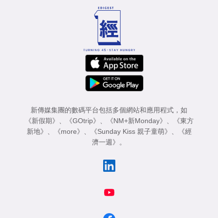
新傳媒集團的數碼平台包括多個網站和應用程式，如
《新假期》
、
《GOtrip》
、
《NM+新Monday》
、
《東方
新地》
、
《more》
、
《Sunday Kiss 親子童萌》
、
《經
濟一週》
。