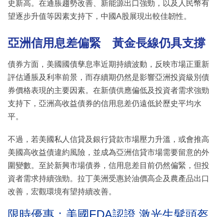
史新高。在通脹趨勢改善、新能源出口強勁，以及人民幣有
望逐步升值等因素支持下，中國A股展現出較佳韌性。
亞洲信用息差偏緊 黃金長線仍具支撐
債券方面，美國國債孳息率近期持續波動，反映市場正重新
評估通脹及利率前景，而存續期仍然是影響亞洲投資級別債
券價格表現的主要因素。在新債供應偏低及投資者需求強勁
支持下，亞洲高收益債券的信用息差仍遠低於歷史平均水
平。
不過，若美國私人信貸及銀行貸款市場壓力升溫，或會推高
美國高收益債違約風險，並成為亞洲信貸市場需要留意的外
圍變數。至於新興市場債券，信用息差目前仍然偏緊，但投
資者需求持續強勁。拉丁美洲受惠於油價高企及農產品出口
改善，宏觀環境有望持續改善。
限時優惠：美國FDA認證 激光生髮頭盔