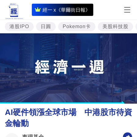
即
經一 x《華爾街日報》
時
財
港股IPO
日圓
Pokemon卡
美股科技股
經
專
題
投
資
樓
市
理
AI硬件領漲全球市場 中港股市待資
財
金輪動
商
業