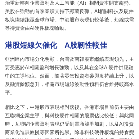
治重新轉向企業盈利及人工智能（AI）相關資本開支趨勢。
美股在強勁的首季業績支持下顯著反彈，AI相關科技及硬件
板塊繼續跑贏全球市場。中港股市表現仍較落後，短線或需
等待資金由AI硬件板塊輪動。
港股短線欠催化 A股韌性較佳
亞洲區內市場分化明顯，台灣及南韓股市繼續表現領先，主
要受惠於AI相關盈利增長強勁，以及其在全球AI硬件供應鏈
中的主導地位。然而，隨著零售投資者參與度持續上升，以
及融資餘額急升，相關市場短線波動性預料仍會維持較高水
平。
相比之下，中港股市表現相對落後。香港市場目前仍主要由
互聯網企業主導，與科技硬件相關的股票佔比較低；與此同
時，互聯網企業盈利表現仍受到電商競爭加劇，以及AI投資
商業化進展較慢等因素所拖累。除非科技硬件板塊的持倉變