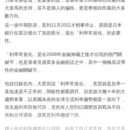
力挺幣策從寬，更重要的是，這個幣策方向獲得自民黨內最
大派系的支持，並不是個人的偏執，更是整個自民黨的大多
數方向。
這一波中期跌浪，直到11月20日才稍事停止。原因是日本
銀行在當日發出了加息暗示，道出「利率常規化」的必要
性。
「利率常規化」是在2008年金融海嘯之後才出現的熱門關
鍵字，也是筆者見過眾多金融術語之中，其中一個極具誤導
性的金融關鍵字。
包括日銀在內，大眾所說「利率常規化」，意思就是息率一
直低迷是不正常的，間歇性都要調升。但若放大幾十年的大
趨勢來看，以美國為首的全球主流利率趨勢都是一直向下，
當名義利率跌無可跌，竟然有人想到以國際貿易戰為手段，
推動全球通脹，讓實質利率繼續下跌。
幾十年的利率趨勢足以證明，利率下跌正是常規，加息才是