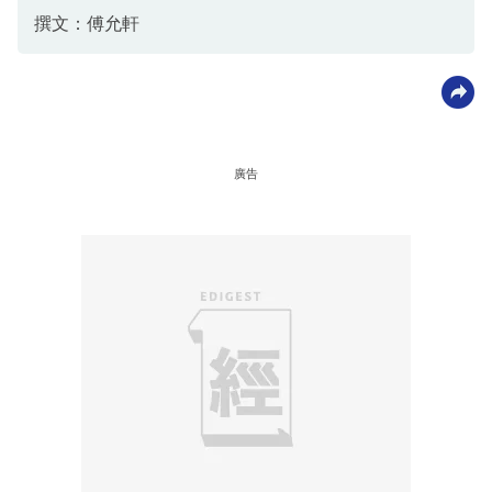
撰文：傅允軒
廣告