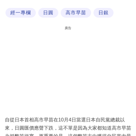
科
經一專欄
日圓
高市早苗
日銀
技
職
廣告
場
生
活
時
事
專
欄
訂
閱
自從日本首相高市早苗在10月4日當選日本自民黨總裁以
專
來，日圓匯價應聲下跌，這不單是因為大家都知道高市早苗
區