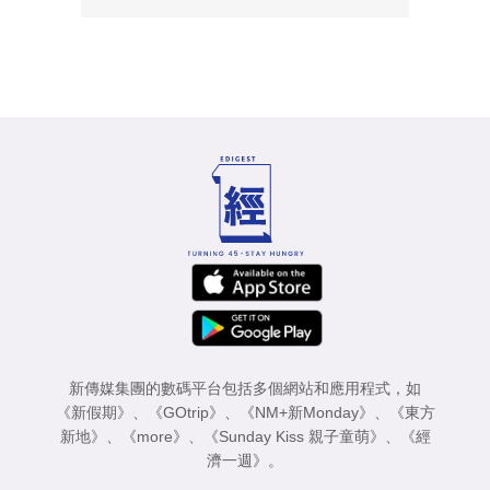
新傳媒集團的數碼平台包括多個網站和應用程式，如
《新假期》
、
《GOtrip》
、
《NM+新Monday》
、
《東方
新地》
、
《more》
、
《Sunday Kiss 親子童萌》
、
《經
濟一週》
。