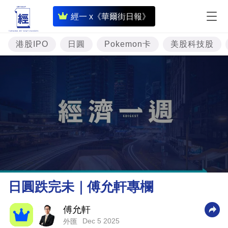
即
經一 x《華爾街日報》
時
財
港股IPO
日圓
Pokemon卡
美股科技股
經
專
題
投
資
樓
市
理
日圓跌完未｜傅允軒專欄
財
商
傅允軒
Dec 5 2025
外匯
業