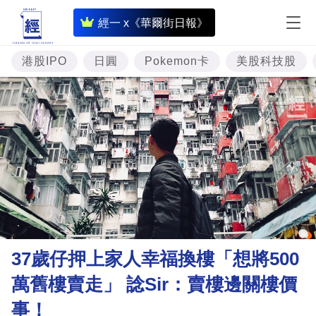
即
經一 x《華爾街日報》
時
財
港股IPO
日圓
Pokemon卡
美股科技股
經
專
題
投
資
樓
市
理
37歲仔押上家人幸福換樓「想將500
財
萬舊樓賣走」 諗Sir：賣樓邊關樓價
商
事！
業