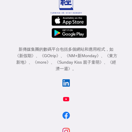
新傳媒集團的數碼平台包括多個網站和應用程式，如
《新假期》
、
《GOtrip》
、
《NM+新Monday》
、
《東方
新地》
、
《more》
、
《Sunday Kiss 親子童萌》
、
《經
濟一週》
。