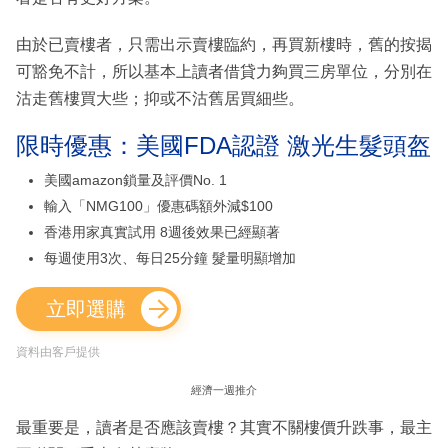
由於已賣樓者，只需出示賣樓臨約，再買新樓時，舊的按揭
可豁免不計，所以基本上讀者借貸力夠買三房單位，分別在
沽走舊樓買大些；抑或不沽舊居買細些。
限時優惠：美國FDA認證 激光生髮頭盔
美國amazon鎖量及評價No. 1
輸入「NMG100」優惠碼額外減$100
香港用家真實試用 8週後效果已經顯著
每週使用3次、每日25分鐘 髮量明顯增加
立即選購
資料由客戶提供
經濟一週推介
最重要是，讀者是否應該賣樓？其實不關樓價升跌事，最主