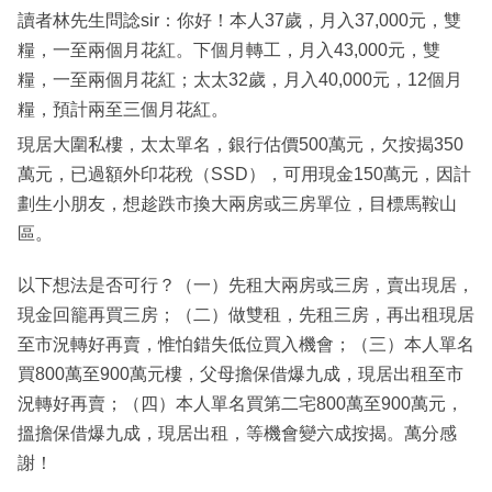
讀者林先生問諗sir：你好！本人37歲，月入37,000元，雙
糧，一至兩個月花紅。下個月轉工，月入43,000元，雙
糧，一至兩個月花紅；太太32歲，月入40,000元，12個月
糧，預計兩至三個月花紅。
現居大圍私樓，太太單名，銀行估價500萬元，欠按揭350
萬元，已過額外印花稅（SSD），可用現金150萬元，因計
劃生小朋友，想趁跌市換大兩房或三房單位，目標馬鞍山
區。
以下想法是否可行？（一）先租大兩房或三房，賣出現居，
現金回籠再買三房；（二）做雙租，先租三房，再出租現居
至市況轉好再賣，惟怕錯失低位買入機會；（三）本人單名
買800萬至900萬元樓，父母擔保借爆九成，現居出租至市
況轉好再賣；（四）本人單名買第二宅800萬至900萬元，
搵擔保借爆九成，現居出租，等機會變六成按揭。萬分感
謝！