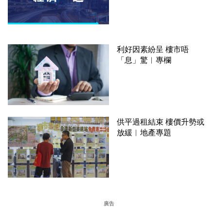
利好因素紛呈 樓市唔
「息」驚︳專欄
供平過租結束 樓價升勢或
放緩︳地產專題
廣告