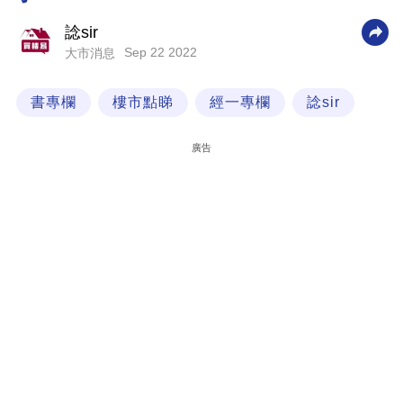
科
諗sir
技
Sep 22 2022
大市消息
職
書專欄
樓市點睇
經一專欄
諗sir
場
生
廣告
活
時
事
專
欄
訂
閱
專
區