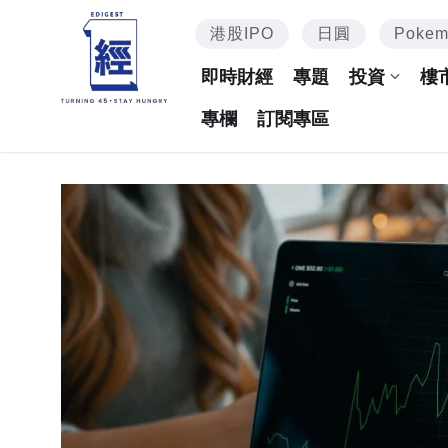
港股IPO
日圓
Poke
即時財經
專題
投資
樓
專欄
訂閱專區