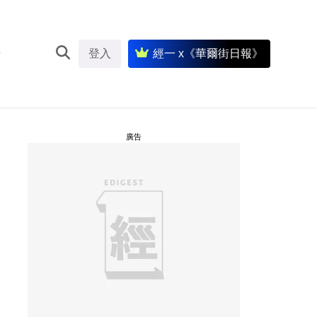
登入
經一 x《華爾街日報》
廣告