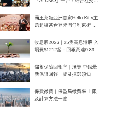
「AI CMO」平台！結合社交聆
聽與廣東話大模型 助中小企數
分鐘生成「貼地」宣傳短片
霸王茶姬亞洲首家Hello Kitty主
題超級茶倉登陸灣仔利東街 推
出首創「伯爵紅茶色」Hello Kitt
y及香港限定特調系列
收息股2026｜25隻高息港股 入
場費$1212起＋回報高達9.89
厘！持續更新
儲蓄保險回報率｜滙豐 中銀最
新保證回報一覽及揀選須知
保費徵費｜保監局徵費率 上限
及計算方法一覽