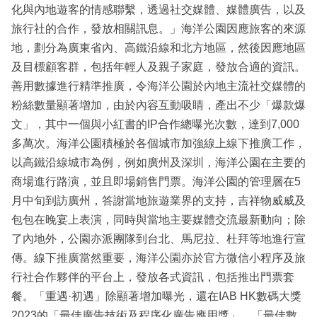
化與內地遊客的情感聯繫，透過社交媒體、媒體廣告，以及
旅行社的合作，發放相關訊息。」海洋公園因應旅客的來源
地，劃分為廣東省內、高鐵沿線和北方地區，然後因應地區
及目標顧客群，包括年輕人及親子家庭，發放合適的資訊。
善用數據進行精準推廣，令海洋公園於內地主流社交媒體的
粉絲數量顯著增加，由於內容互動吸睛，產出不少「爆款爆
文」，其中一個與小紅書的IP合作總曝光次數，達到7,000
多萬次。海洋公園積極於各個城市加強線上線下推廣工作，
以高鐵沿線城市為例，例如廣州及深圳，海洋公園在主要的
商場進行路演，並且即場銷售門票。海洋公園的管理層在5
月中旬到訪廣州，答謝當地旅遊業界的支持，吉祥物威威及
包包在晚宴上表演，同時與當地主要媒體交流最新動向；除
了內地外，公園亦派團隊到台北、馬尼拉、杜拜等地進行宣
傳。線下推廣當然重要，海洋公園亦於官方微信小程序及旅
行社合作夥伴的平台上，發放各式資訊，包括推出門票套
餐。「重遇·初遇」除顯著增加曝光，還在IAB HK數碼大獎
2023的「最佳廣告技術及程序化廣告應用獎」、「最佳數