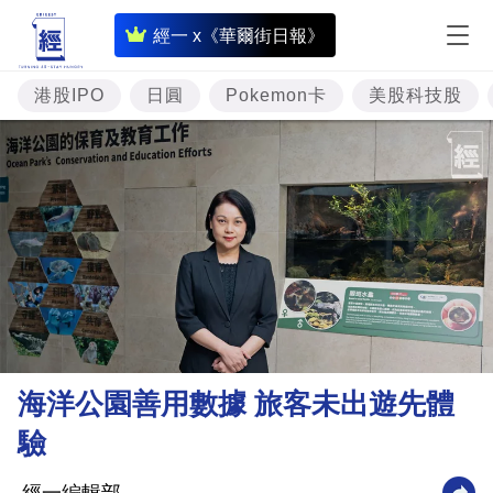
即
經一 x《華爾街日報》
時
財
港股IPO
日圓
Pokemon卡
美股科技股
經
專
題
投
資
樓
市
理
海洋公園善用數據 旅客未出遊先體
財
驗
商
業