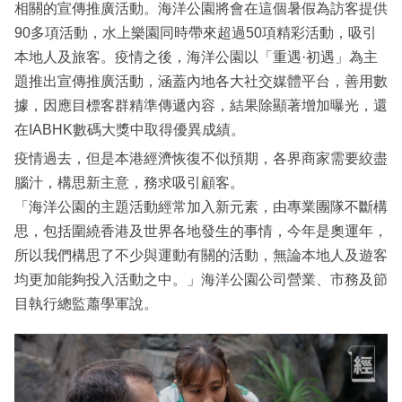
相關的宣傳推廣活動。海洋公園將會在這個暑假為訪客提供
90多項活動，水上樂園同時帶來超過50項精彩活動，吸引
本地人及旅客。疫情之後，海洋公園以「重遇·初遇」為主
題推出宣傳推廣活動，涵蓋內地各大社交媒體平台，善用數
據，因應目標客群精準傳遞內容，結果除顯著增加曝光，還
在IABHK數碼大獎中取得優異成績。
疫情過去，但是本港經濟恢復不似預期，各界商家需要絞盡
腦汁，構思新主意，務求吸引顧客。
「海洋公園的主題活動經常加入新元素，由專業團隊不斷構
思，包括圍繞香港及世界各地發生的事情，今年是奧運年，
所以我們構思了不少與運動有關的活動，無論本地人及遊客
均更加能夠投入活動之中。」海洋公園公司營業、市務及節
目執行總監蕭學軍說。