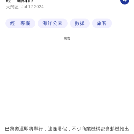
經一編輯部
Jul 12 2024
大灣區
科
技
經一專欄
海洋公園
數據
旅客
職
場
廣告
生
活
時
事
專
欄
訂
閱
專
巴黎奧運即將舉行，適逢暑假，不少商業機構都會趁機推出
區