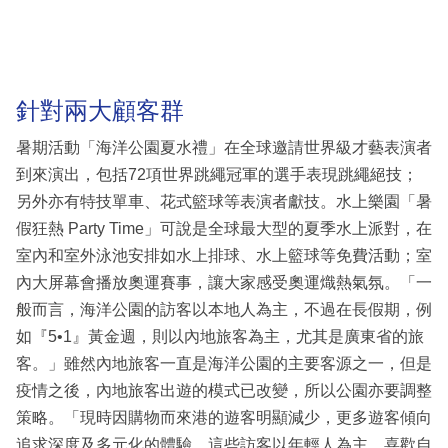
針對兩大顧客群
暑期活動「海洋公園夏水禮」在全球邀請世界級才藝表演者
到來演出，包括72項世界跳繩冠軍的選手表現跳繩絕技；
另外亦有特技單車、花式籃球等表演者獻技。水上樂園「暑
假狂熱 Party Time」可說是全球最大型的夏季水上派對，在
室內和室外泳池安排如水上排球、水上籃球等免費活動；室
內大屏幕會播放奧運賽事，讓大家感受奧運熾熱氣氛。「一
般而言，海洋公園的訪客以本地人為主，不過在長假期，例
如『5•1』黃金週，則以內地旅客為主，尤其是廣東省的旅
客。」雖然內地旅客一直是海洋公園的主要客源之一，但是
疫情之後，內地旅客出遊的模式已改變，所以公園亦要調整
策略。「現時因購物而來港的遊客明顯減少，更多遊客傾向
追求深度及多元化的體驗。這些訪客以年輕人為主，喜歡自