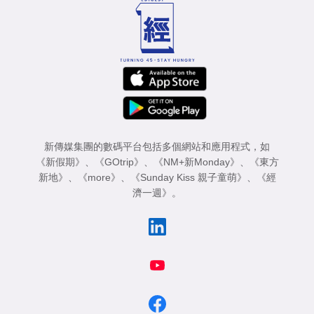
新傳媒集團的數碼平台包括多個網站和應用程式，如
《新假期》
、
《GOtrip》
、
《NM+新Monday》
、
《東方
新地》
、
《more》
、
《Sunday Kiss 親子童萌》
、
《經
濟一週》
。