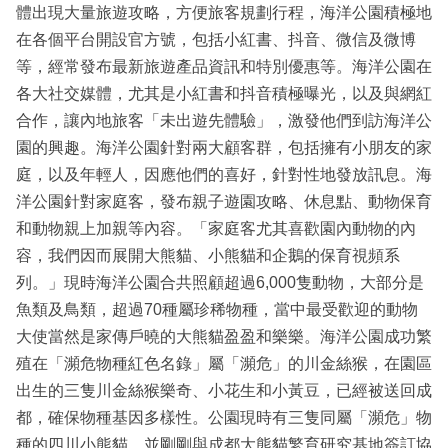
體出現大量旅遊攻略，方便旅客規劃行程，海洋公園積極地
在各個平台開設官方號，包括小紅書、抖音、微信及微博
等，經常發布最新旅遊產品資訊和特別優惠等。海洋公園在
各大社交媒體，尤其是小紅書和抖音積極曝光，以及與網紅
合作，讓內地旅客「未出遊先體驗」，激發他們到訪海洋公
園的興趣。海洋公園針對兩大顧客群，包括擁有小朋友的家
庭，以及年輕人，因應他們的喜好，針對性地發放訊息。海
洋公園針對家庭客，發布親子遊園攻略、休息點、動物保育
和動物親上加親等內容。「家庭客尤其喜歡園內動物的內
容，我們因而展開大熊貓、小熊貓和企鵝的保育視頻系
列。」現時海洋公園合共照顧超過6,000隻動物，大部分是
魚類及鳥類，超過70種屬珍稀物種，當中最受歡迎的動物
大使當然是家傳戶曉的大熊貓盈盈和樂樂。海洋公園成功繁
殖在「瀕危物種紅色名錄」屬「瀕危」的川金絲猴，在園區
出生的三隻川金絲猴樂奇、小花生和小黃豆，已經被送回成
都，確保物種基因多樣性。公園現時有三隻同屬「瀕危」物
種的四川小熊貓，並剛剛與成都大熊貓繁育研究基地簽訂協