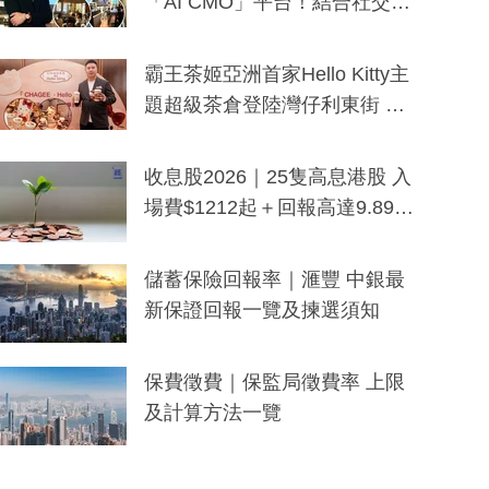
「AI CMO」平台！結合社交聆
聽與廣東話大模型 助中小企數
分鐘生成「貼地」宣傳短片
霸王茶姬亞洲首家Hello Kitty主
題超級茶倉登陸灣仔利東街 推
出首創「伯爵紅茶色」Hello Kitt
y及香港限定特調系列
收息股2026｜25隻高息港股 入
場費$1212起＋回報高達9.89
厘！持續更新
儲蓄保險回報率｜滙豐 中銀最
新保證回報一覽及揀選須知
保費徵費｜保監局徵費率 上限
及計算方法一覽