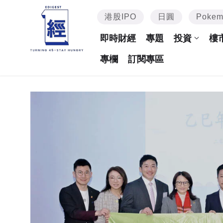
港股IPO
日圓
Poke
即時財經
專題
投資
樓
專欄
訂閱專區