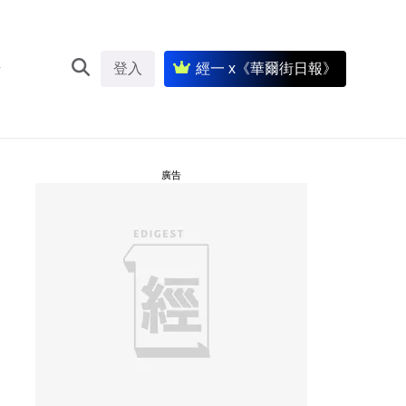
登入
經一 x《華爾街日報》
廣告