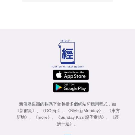
新傳媒集團的數碼平台包括多個網站和應用程式，如
《新假期》
、
《GOtrip》
、
《NM+新Monday》
、
《東方
新地》
、
《more》
、
《Sunday Kiss 親子童萌》
、
《經
濟一週》
。