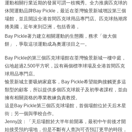
運動相關行業近期的發展可謂一枝獨秀。全力推廣匹克球的
休閒運動品牌Bay Pickle，最近在荃灣愉景新城增設第三個
場館，並且開設全港首間匹克球用品專門店。匹克球熱潮席
捲美國，近年來到亞洲，包括香港，
Bay Pickle著力建立相關運動的生態圈，務求「做大個
餅」，爭取這項運動成為奧運項目之一。
Bay Pickle的第三個匹克球場館在荃灣愉景新城一樓中庭，
佔地超過2,500平方呎，設有兩個標準球場及全港首間匹克
球用品專門店。
愉景新城主要吸納家庭客，Bay Pickle希望能夠接觸更多這
類型的顧客，所以提供多個匹克球親子及初學者課程，並由
擁有相關資格的專業教練負責教授。
這是Bay Pickle第三個匹克球場館，首個場館位於天后木星
街；另一個與學校合作。
Jenny說：「天后場館於大半年前開幕，最初中午前後才開
始接受預約場地，但是不斷有人查詢可否預訂更早的時段，