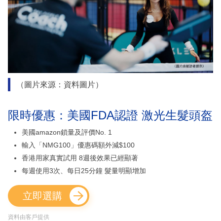
（圖片來源：資料圖片）
限時優惠：美國FDA認證 激光生髮頭盔
美國amazon鎖量及評價No. 1
輸入「NMG100」優惠碼額外減$100
香港用家真實試用 8週後效果已經顯著
每週使用3次、每日25分鐘 髮量明顯增加
立即選購
資料由客戶提供