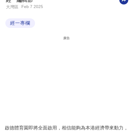
經一編輯部
Feb 7 2025
大灣區
科
技
經一專欄
職
場
廣告
生
活
時
事
專
欄
訂
閱
專
啟德體育園即將全面啟用，相信能夠為本港經濟帶來動力，
區