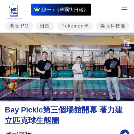
即
經一 x《華爾街日報》
時
財
港股IPO
日圓
Pokemon卡
美股科技股
經
專
題
投
資
樓
市
理
Bay Pickle第三個場館開幕 著力建
財
立匹克球生態圈
商
業