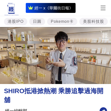
即
經一 x《華爾街日報》
時
財
港股IPO
日圓
Pokemon卡
美股科技股
經
專
題
投
資
樓
市
理
SHIRO抵港掀熱潮 乘勝追擊過海開
財
舖
商
業