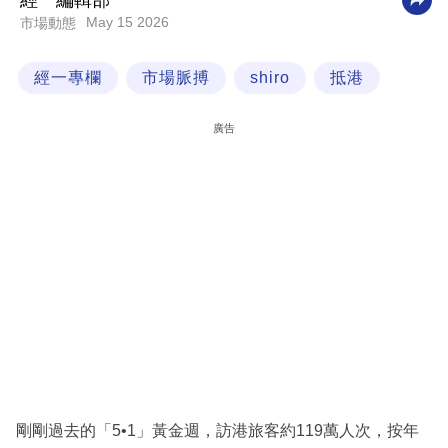
經一編輯部
May 15 2026
市場動態
科
技
經一專欄
市場脈搏
shiro
抵港
職
場
廣告
生
活
時
事
專
欄
訂
閱
專
剛剛過去的「5•1」黃金週，訪港旅客約119萬人次，按年
區