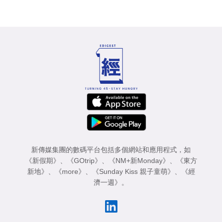
新傳媒集團的數碼平台包括多個網站和應用程式，如
《新假期》
、
《GOtrip》
、
《NM+新Monday》
、
《東方
新地》
、
《more》
、
《Sunday Kiss 親子童萌》
、
《經
濟一週》
。