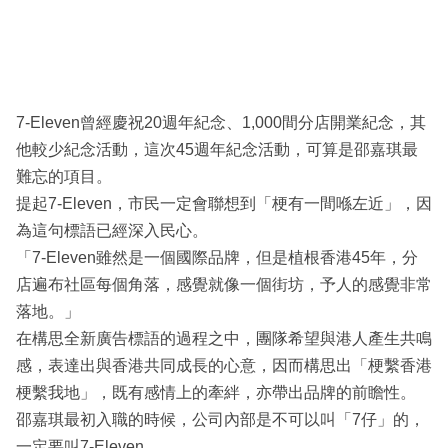
7-Eleven曾經慶祝20週年紀念、1,000間分店開業紀念，其
他較少紀念活動，這次45週年紀念活動，可算是邵嘉琪最
難忘的項目。
提起7-Eleven，市民一定會聯想到「梗有一間喺左近」，因
為這句標語已經深入民心。
「7-Eleven雖然是一個國際品牌，但是植根香港45年，分
店遍布社區每個角落，感覺就像一個街坊，予人的感覺非常
落地。」
在構思全新廣告標語的過程之中，團隊希望與港人產生共鳴
感，表達出與香港共同成長的心意，因而構思出「梗繫香港
梗繫我地」，既有感情上的牽絆，亦帶出品牌的前瞻性。
邵嘉琪最初入職的時候，公司內部是不可以叫「7仔」的，
一定要叫7-Eleven。