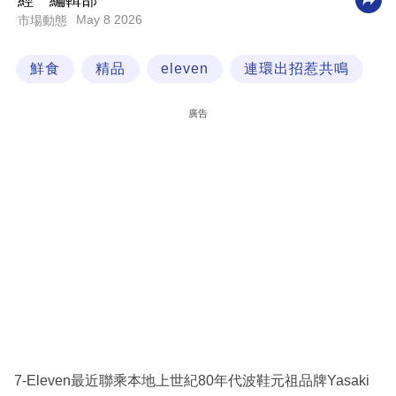
經一編輯部
May 8 2026
市場動態
科
技
鮮食
精品
eleven
連環出招惹共鳴
職
場
廣告
生
活
時
事
專
欄
訂
閱
專
7-Eleven最近聯乘本地上世紀80年代波鞋元祖品牌Yasaki
區