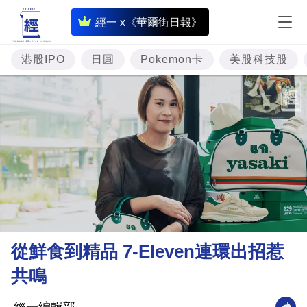
即
經一 x《華爾街日報》
時
財
港股IPO
日圓
Pokemon卡
美股科技股
經
專
題
投
資
樓
市
理
從鮮食到精品 7-Eleven連環出招惹
財
共鳴
商
業