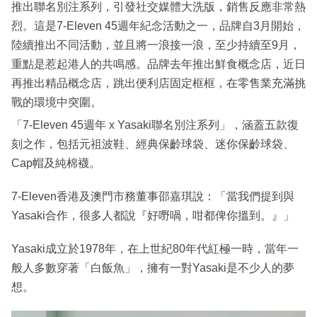
推出聯名別注系列，引發社交媒體大洗版，銷售反應非常熱
烈。這是7-Eleven 45週年紀念活動之一，品牌自3月開始，
陸續推出不同活動，並且將一浪接一浪，至少持續至9月，
重點是惹起港人的共鳴感。品牌去年推出鮮食概念店，近日
再推出精品概念店，跳出便利店固定框框，在零售業充滿挑
戰的環境中突圍。
「7-Eleven 45週年 x Yasaki聯名別注系列」，涵蓋五款復
刻之作，包括元祖波鞋、經典保齡球袋、迷你保齡球袋、
Cap帽及純棉襪。
7-Eleven香港及澳門市務董事邵嘉琪說：「當我們提到與
Yasaki合作，很多人都說『好嘢喎，咁都俾你搵到。』」
Yasaki成立於1978年，在上世紀80年代紅極一時，當年一
般人多數穿著「白飯魚」，擁有一對Yasaki是不少人的夢
想。