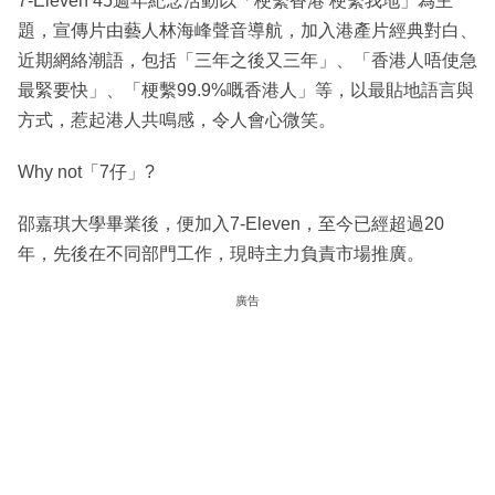
7-Eleven 45週年紀念活動以「梗繫香港 梗繫我地」為主
題，宣傳片由藝人林海峰聲音導航，加入港產片經典對白、
近期網絡潮語，包括「三年之後又三年」、「香港人唔使急
最緊要快」、「梗繫99.9%嘅香港人」等，以最貼地語言與
方式，惹起港人共鳴感，令人會心微笑。
Why not「7仔」?
邵嘉琪大學畢業後，便加入7-Eleven，至今已經超過20
年，先後在不同部門工作，現時主力負責市場推廣。
廣告