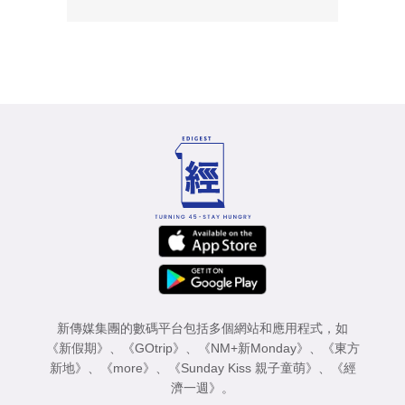
新傳媒集團的數碼平台包括多個網站和應用程式，如
《新假期》
、
《GOtrip》
、
《NM+新Monday》
、
《東方
新地》
、
《more》
、
《Sunday Kiss 親子童萌》
、
《經
濟一週》
。