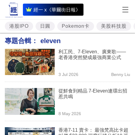
即
經一 x《華爾街日報》
時
財
港股IPO
日圓
Pokemon卡
美股科技股
經
專題合輯：
eleven
專
利工民、7-Eleven、廣東歌——
題
老香港突然變成最強商業公式
投
3 Jul 2026
Benny Liu
資
樓
從鮮食到精品 7-Eleven連環出招
惹共鳴
市
理
8 May 2026
財
香港7-11 賣卡： 最強梵高比卡超
商