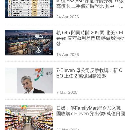
叫價 $33,880 深度行情分析10 張
業
高價卡 二手價即時對比 其中一張
平過國際定價
科
24 Apr 2026
技
執 645 間同時開 205 間 北美7-El
職
even 棄守盈利差門店 轉做燃油批
發
場
15 Apr 2026
生
活
7-Eleven 母公司反擊收購：新 C
EO 上任 2 萬億回購護盤
時
事
7 Mar 2025
專
欄
日媒：傳FamilyMart母企加入戰
團收購7-Eleven 預出價9萬億日圓
訂
閱
26 Nov 2024