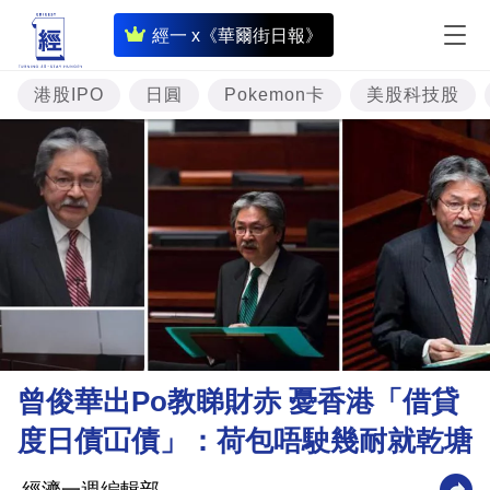
即
經一 x《華爾街日報》
時
財
港股IPO
日圓
Pokemon卡
美股科技股
經
專
題
投
資
樓
市
理
曾俊華出Po教睇財赤 憂香港「借貸
財
度日債冚債」：荷包唔駛幾耐就乾塘
商
業