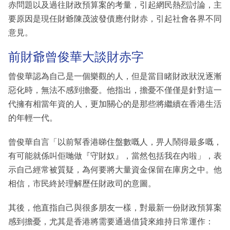
赤問題以及過往財政預算案的考量，引起網民熱烈討論，主
要原因是現任財爺陳茂波發債應付財赤，引起社會各界不同
意見。
前財爺曾俊華大談財赤字
曾俊華認為自己是一個樂觀的人，但是當目睹財政狀況逐漸
惡化時，無法不感到擔憂。他指出，擔憂不僅僅是針對這一
代擁有相當年資的人，更加關心的是那些將繼續在香港生活
的年輕一代。
曾俊華自言「以前幫香港睇住盤數嘅人，畀人鬧得最多嘅，
有可能就係叫佢哋做『守財奴』，當然包括我在內啦」，表
示自己經常被質疑，為何要將大量資金保留在庫房之中。他
相信，市民終於理解歷任財政司的意圖。
其後，他直指自己與很多朋友一樣，對最新一份財政預算案
感到擔憂，尤其是香港將需要通過借貸來維持日常運作：