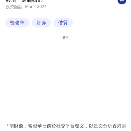
經濟一週編輯部
Mar 4 2024
投資熱話
科
技
曾俊華
財赤
借貸
職
場
廣告
生
活
時
事
專
欄
訂
閱
專
「前財爺」曾俊華日前於社交平台發文，以長文分析香港財
區