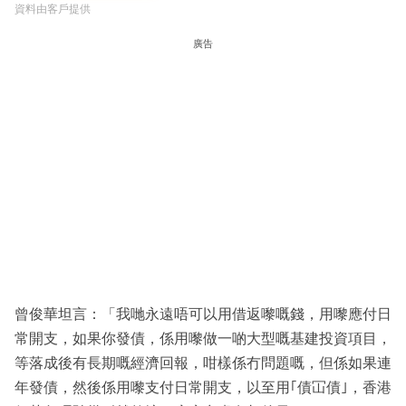
資料由客戶提供
廣告
曾俊華坦言：「我哋永遠唔可以用借返嚟嘅錢，用嚟應付日
常開支，如果你發債，係用嚟做一啲大型嘅基建投資項目，
等落成後有長期嘅經濟回報，咁樣係冇問題嘅，但係如果連
年發債，然後係用嚟支付日常開支，以至用｢債冚債｣，香港