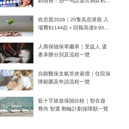
銷債務！憑一句話道出捐款初
衷：加州26萬人接獲免債通知、
一度被誤當詐騙手段
收息股2026｜25隻高息港股 入
場費$1144起＋回報高達9.93
厘！持續更新
人壽保險保單繼承｜受益人 遺
產承辦分別及流程一覽
自願醫保支氣管炎索償｜住院保
障範圍及申請流程一覽
藍十字旅遊保險比較｜智在遊
尊尚 智選 郵輪計劃保障額一覽