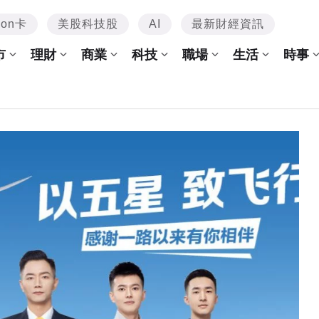
mon卡
美股科技股
AI
最新財經資訊
市
理財
商業
科技
職場
生活
時事