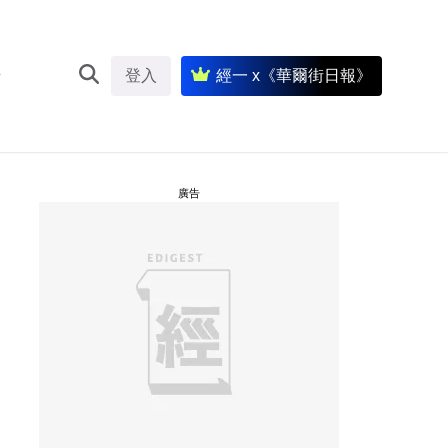
登入
經一 x《華爾街日報》
廣告