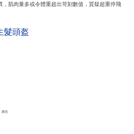
慣，肌肉量多或令體重超出苛刻數值，質疑超重停飛
生髮頭盔
廣告