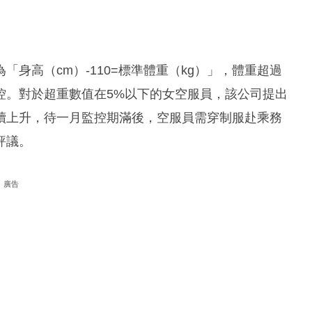
身高（cm）-110=標準體重（kg）」，體重超過
控。對於超重數值在5%以下的女空服員，該公司提出
續上升，待一月監控期滿後，空服員需穿制服赴乘務
評議。
廣告