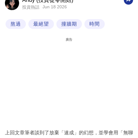
Andy (投資從零開始)
Jun 18 2026
投資熱話
科
技
熬過
最絕望
撞牆期
時間
職
場
廣告
生
活
時
事
專
欄
訂
閱
專
上回文章筆者談到了放棄「速成」的幻想，並學會用「無聊
區