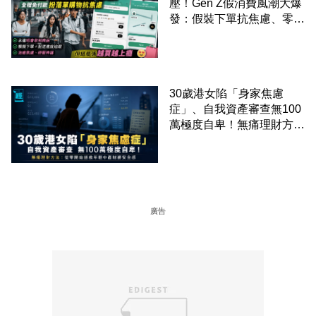
壓！Gen Z假消費風潮大爆
發：假裝下單抗焦慮、零成
本「購物狂」買寂寞換快樂
30歲港女陷「身家焦慮
症」、自我資產審查無100
萬極度自卑！無痛理財方
法：從零開始拯救年輕中產
財務安全感
廣告