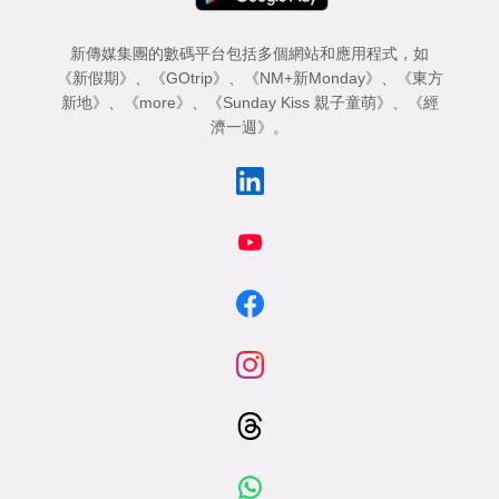
新傳媒集團的數碼平台包括多個網站和應用程式，如
《新假期》
、
《GOtrip》
、
《NM+新Monday》
、
《東方
新地》
、
《more》
、
《Sunday Kiss 親子童萌》
、
《經
濟一週》
。