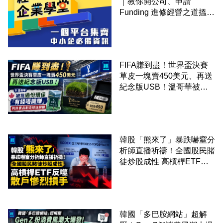
｜教你開公司、申請
Funding 進修經營之道搵大
錢！
FIFA賺到盡！世界盃決賽
草皮一塊賣450美元、再送
紀念版USB！溫哥華被批
過份環保「有錢唔識賺」：
列非賣品割走球迷回憶
韓股「熊來了」暴跌嚇窒分
析師直播祈禱！全國股民賭
徒炒股成性 高槓桿ETF反
噬散戶慘烈損手
韓國「多巴胺網站」超解