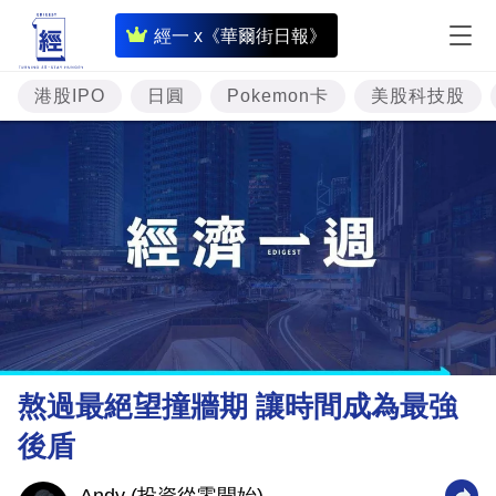
即
經一 x《華爾街日報》
時
財
港股IPO
日圓
Pokemon卡
美股科技股
經
專
題
投
資
樓
市
理
熬過最絕望撞牆期 讓時間成為最強
財
後盾
商
業