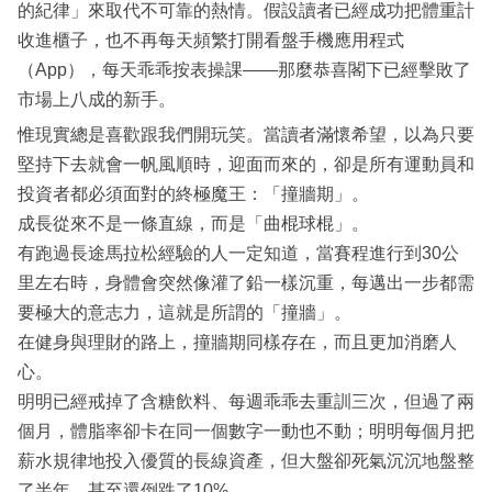
的紀律」來取代不可靠的熱情。假設讀者已經成功把體重計
收進櫃子，也不再每天頻繁打開看盤手機應用程式
（App），每天乖乖按表操課——那麼恭喜閣下已經擊敗了
市場上八成的新手。
惟現實總是喜歡跟我們開玩笑。當讀者滿懷希望，以為只要
堅持下去就會一帆風順時，迎面而來的，卻是所有運動員和
投資者都必須面對的終極魔王：「撞牆期」。
成長從來不是一條直線，而是「曲棍球棍」。
有跑過長途馬拉松經驗的人一定知道，當賽程進行到30公
里左右時，身體會突然像灌了鉛一樣沉重，每邁出一步都需
要極大的意志力，這就是所謂的「撞牆」。
在健身與理財的路上，撞牆期同樣存在，而且更加消磨人
心。
明明已經戒掉了含糖飲料、每週乖乖去重訓三次，但過了兩
個月，體脂率卻卡在同一個數字一動也不動；明明每個月把
薪水規律地投入優質的長線資產，但大盤卻死氣沉沉地盤整
了半年，甚至還倒跌了10%。