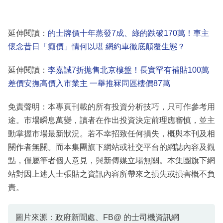
延伸閱讀：
的士牌價十年蒸發7成、綠的跌破170萬！車主
懷念昔日「癲價」情何以堪 網約車徹底顛覆生態？
延伸閱讀：
李嘉誠7折拋售北京樓盤！長實罕有補貼100萬
差價安撫高價入市業主 一舉推冧同區樓價87萬
免責聲明：本專頁刊載的所有投資分析技巧，只可作參考用
途。市場瞬息萬變，讀者在作出投資決定前理應審慎，並主
動掌握市場最新狀況。若不幸招致任何損失，概與本刊及相
關作者無關。而本集團旗下網站或社交平台的網誌內容及觀
點，僅屬筆者個人意見，與新傳媒立場無關。本集團旗下網
站對因上述人士張貼之資訊內容所帶來之損失或損害概不負
責。
圖片來源：政府新聞處、FB@ 的士司機資訊網