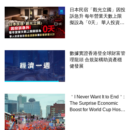
日本民宿「觀光立國」因投
訴急升 每年營業天數上限
擬設為「0天」 華人投資者
恐現金流斷裂兼影響移居大
計
數據實證香港登全球財富管
理龍頭 合規架構助資產穩
健發展
＇I Never Want It to End＇:
The Surprise Economic
Boost for World Cup Host
Cities－By Owen Tucker-
Smith,WSJ