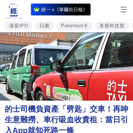
即
經一 x《華爾街日報》
時
財
港股IPO
日圓
Pokemon卡
美股科技股
經
專
題
投
資
樓
市
理
的士司機負資產「劈匙」交車！再呻
財
生意難撈、車行吸血收貴租：當日引
商
入App就知死路一條
業