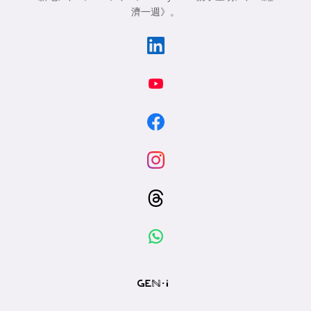
濟一週》
。