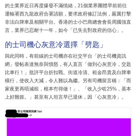
的士業界近日再度爆發不滿情緒，21個業界團體早前前往
運輸署西九龍政府合署請願，要求政府修訂法例，嚴厲打擊
非法白牌車及相關平台。香港的士小巴商總會會長周國強直
言，業界已忍耐十一年，如今「已失去對政府的信心」。
的士司機心灰意冷選擇「劈匙」
與此同時，有前線的士司機亦在社交平台「的士司機資訊
網」發帖表達無奈與憤怒，有人直言「做到心灰意冷，交匙
比車行！」批評平台折扣戰、街道冷清、租金昂貴及白牌車
橫行，使收入大減，令人難以為繼。另有司機留言稱：「而
家夜更再唔減租，根本冇得做！」、「收入少咗25%，基本
上好難捱。」甚至有人坦言早已退休，因「心灰意冷」。