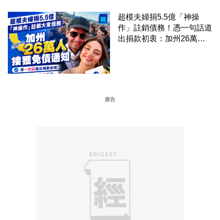
超模夫婦捐5.5億「神操
作」註銷債務！憑一句話道
出捐款初衷：加州26萬人
接獲免債通知、一度被誤當
詐騙手段
廣告