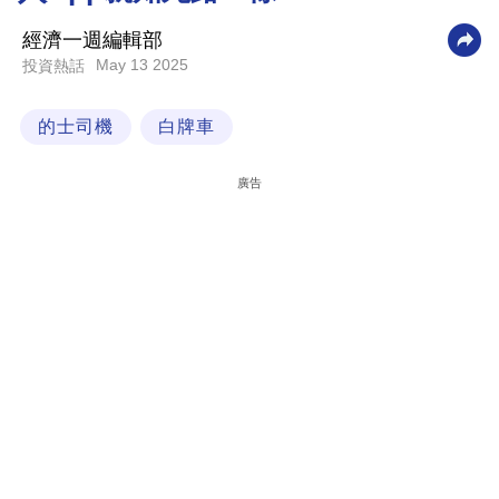
科
經濟一週編輯部
技
May 13 2025
投資熱話
職
的士司機
白牌車
場
生
廣告
活
時
事
專
欄
訂
閱
專
區