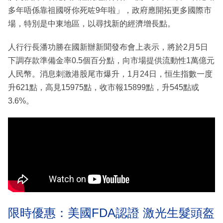
多年唔係靠祖國呀你死咗9年啦」，政府應開拓更多國際市
場，特別是中東地區，以尋找新的經濟增長點。
人行行長潘功勝在國新辦新聞發布會上表示，將於2月5日
下調存款準備金率0.5個百分點，向市場提供流動性1萬億元
人民幣。消息刺激港股尾市爆升，1月24日，恒生指數一度
升621點，高見15975點，收市報15899點，升545點或
3.6%。
限時優惠：美國FDA認證 激光生髮頭盔