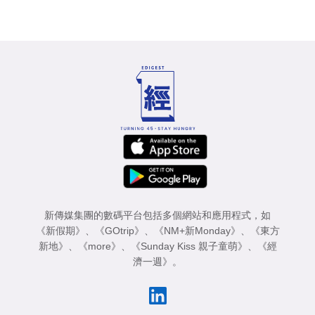
新傳媒集團的數碼平台包括多個網站和應用程式，如
《新假期》
、
《GOtrip》
、
《NM+新Monday》
、
《東方
新地》
、
《more》
、
《Sunday Kiss 親子童萌》
、
《經
濟一週》
。