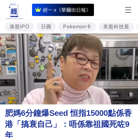
即
經一 x《華爾街日報》
時
財
港股IPO
日圓
Pokemon卡
美股科技股
經
專
題
投
資
樓
市
理
肥媽6分鐘爆Seed 恒指15000點係香
財
港「搞衰自己」：唔係靠祖國死咗9
商
年
業