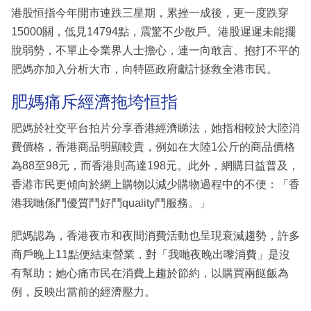
港股恒指今年開市連跌三星期，累挫一成後，更一度跌穿
15000關，低見14794點，震驚不少散戶。港股遲遲未能擺
脫弱勢，不單止令業界人士擔心，連一向敢言、抱打不平的
肥媽亦加入分析大市，向特區政府獻計拯救全港市民。
肥媽痛斥經濟拖垮恒指
肥媽於社交平台拍片分享香港經濟睇法，她指相較於大陸消
費價格，香港商品明顯較貴，例如在大陸1公斤的商品價格
為88至98元，而香港則高達198元。此外，網購日益普及，
香港市民更傾向於網上購物以減少購物過程中的不便：「香
港我哋係鬥優質鬥好鬥quality鬥服務。」
肥媽認為，香港夜市和夜間消費活動也呈現衰減趨勢，許多
商戶晚上11點便結束營業，對「我哋夜晚出嚟消費」是沒
有幫助；她心痛市民在消費上趨於節約，以購買兩餸飯為
例，反映出當前的經濟壓力。