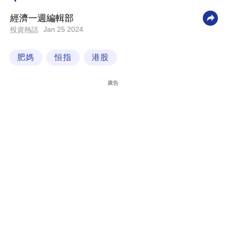
科
經濟一週編輯部
技
Jan 25 2024
投資熱話
職
肥媽
恒指
港股
場
生
廣告
活
時
事
專
欄
訂
閱
專
區