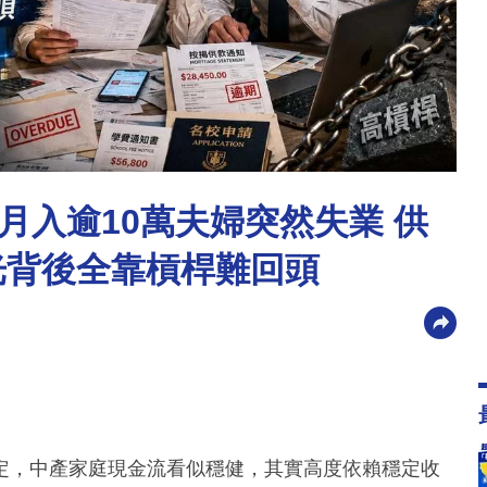
月入逾10萬夫婦突然失業 供
光背後全靠槓桿難回頭
定，中產家庭現金流看似穩健，其實高度依賴穩定收