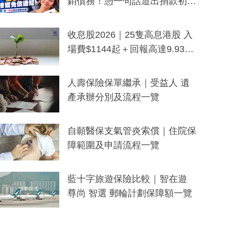
銷債務！憑一句話道出捐款初
衷：加州26萬人接獲免債通知、
一度被誤當詐騙手段
收息股2026｜25隻高息港股 入
場費$1144起＋回報高達9.93
厘！持續更新
人壽保險保單繼承｜受益人 遺
產承辦分別及流程一覽
自願醫保支氣管炎索償｜住院保
障範圍及申請流程一覽
藍十字旅遊保險比較｜智在遊
尊尚 智選 郵輪計劃保障額一覽