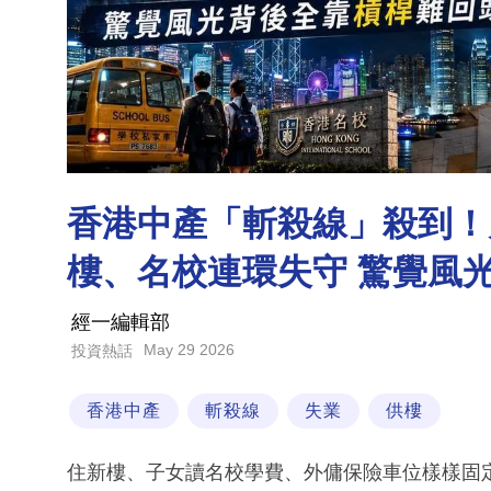
香港中產「斬殺線」殺到！
樓、名校連環失守 驚覺風
經一編輯部
May 29 2026
投資熱話
香港中產
斬殺線
失業
供樓
住新樓、子女讀名校學費、外傭保險車位樣樣固