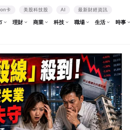
mon卡
美股科技股
AI
最新財經資訊
市
理財
商業
科技
職場
生活
時事