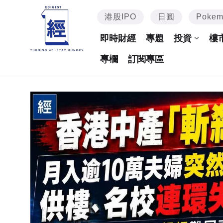
港股IPO
日圓
Poke
即時財經
專題
投資
樓
專欄
訂閱專區