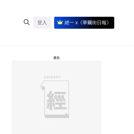
登入
經一 x《華爾街日報》
廣告