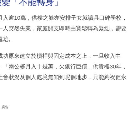
險變「不能轉身」
月入逾10萬，供樓之餘亦安排子女就讀具口碑學校，
一人突然失業，家庭開支即時由寬鬆轉為緊絀，需要
尷尬。
成功原來建立於槓桿與固定成本之上，一旦收入中
：「兩公婆月入十幾萬，欠銀行巨債，供貴樓30年，
社會狀況及個人處境無知到呢個地步，只能夠祝佢永
廣告