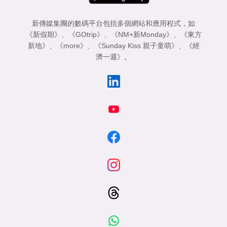
新傳媒集團的數碼平台包括多個網站和應用程式，如
《新假期》
、
《GOtrip》
、
《NM+新Monday》
、
《東方
新地》
、
《more》
、
《Sunday Kiss 親子童萌》
、
《經
濟一週》
。