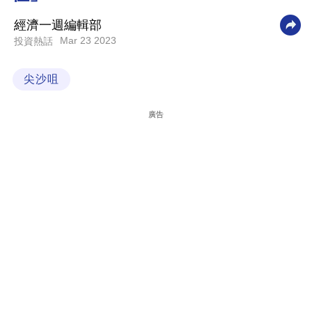
科
經濟一週編輯部
技
Mar 23 2023
投資熱話
職
尖沙咀
場
生
廣告
活
時
事
專
欄
訂
閱
專
區