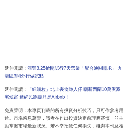
延伸閱讀：
滙豐3.25搶閘試行7天營業「配合通關需求」 九
龍區3間分行做試點！
延伸閱讀：
「細細粒」北上喪食賺人仔 曬新西蘭10萬呎豪
宅炫富 遭網民踢爆只是Airbnb！
免責聲明：本專頁刊載的所有投資分析技巧，只可作參考用
途。市場瞬息萬變，讀者在作出投資決定前理應審慎，並主
動掌握市場最新狀況。若不幸招致任何損失，概與本刊及相