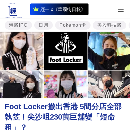
即
經一 x《華爾街日報》
時
財
港股IPO
日圓
Pokemon卡
美股科技股
經
專
題
投
資
樓
市
理
Foot Locker撤出香港 5間分店全部
財
執笠！尖沙咀230萬巨舖變「短命
商
租」？
業