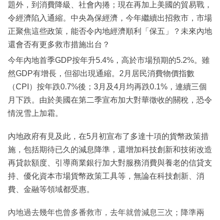
題外，到消費降級、社會內捲；現在再加上美國的貿易戰，
令經濟陷入通縮。中央為保經濟，今年繼續出招救市，市場
正聚焦這些政策，能否令內地經濟順利「保五」？未來內地
還會否有更多救市措施出台？
今年內地首季GDP按年升5.4%，高於市場預期的5.2%。雖
然GDP有增長，但卻出現通縮。2月居民消費物價指數
（CPI）按年跌0.7%後；3月及4月均再跌0.1%，連續三個
月下跌。由於美國在第二季宣布加大對華徵收的關稅，恐令
情況雪上加霜。
內地政府有見及此，在5月初宣布了多達十項的貨幣政策措
施，包括期待已久的減息降準，還增加科技創新和技術改造
再貸款額度、引導商業銀行加大對服務消費與養老的信貸支
持、優化資本市場貨幣政策工具等，無論在科技創新、消
費、金融等領域都受惠。
內地過去幾年也曾多番救市，去年就曾減息三次；降準兩