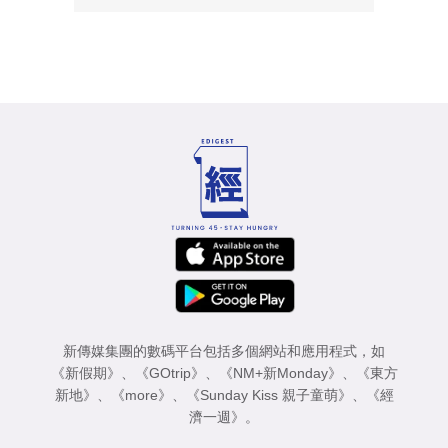
新傳媒集團的數碼平台包括多個網站和應用程式，如
《新假期》
、
《GOtrip》
、
《NM+新Monday》
、
《東方
新地》
、
《more》
、
《Sunday Kiss 親子童萌》
、
《經
濟一週》
。