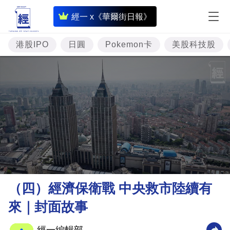
即
經一 x《華爾街日報》
時
財
港股IPO
日圓
Pokemon卡
美股科技股
經
專
題
投
資
樓
市
理
（四）經濟保衛戰 中央救市陸續有
財
來｜封面故事
商
業