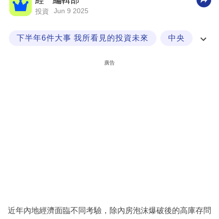
經一編輯部
Jun 9 2025
投資
科
技
下半年6件大事 我所看見的投資未來
中央
職
救市
封面故事
場
廣告
生
活
時
事
專
欄
訂
閱
專
近年內地經濟面臨不同考驗，除內房泡沫爆破後的高庫存問
區