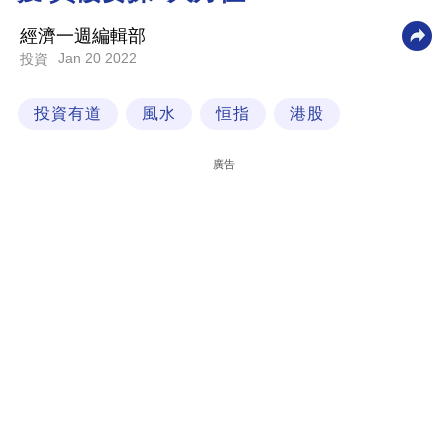
科
經濟一週編輯部
技
Jan 20 2022
投資
職
投資有道
風水
恒指
港股
場
生
廣告
活
時
事
專
欄
訂
閱
專
區