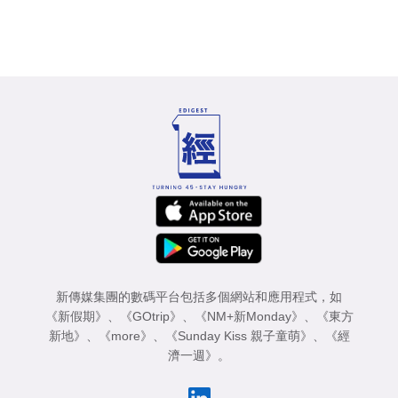
新傳媒集團的數碼平台包括多個網站和應用程式，如
《新假期》
、
《GOtrip》
、
《NM+新Monday》
、
《東方
新地》
、
《more》
、
《Sunday Kiss 親子童萌》
、
《經
濟一週》
。