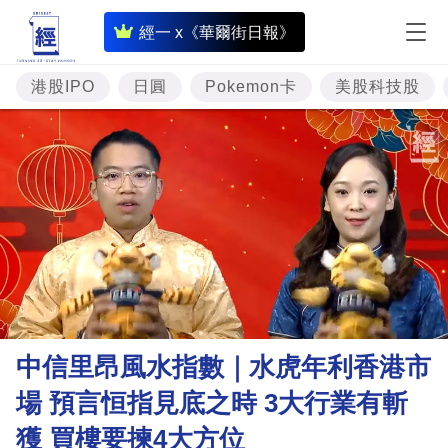
即
經一 x《華爾街日報》
時
財
港股IPO
日圓
Pokemon卡
美股科技股
經
專
題
投
資
樓
市
理
中信里昂風水指數｜水虎年利香港市
財
場 預言恒指見底之時 3大行業有斬
商
獲 買樓要揀4大方位
業