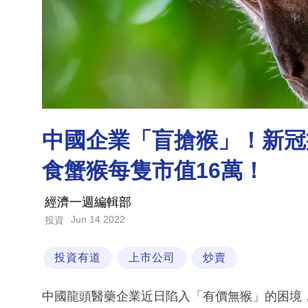
中國企業「盲搶猴」！新冠
食蟹猴每隻市值16萬！
經濟一週編輯部
Jun 14 2022
投資
投資有道
上市公司
炒賣
中國龍頭醫藥企業近日陷入「有價無猴」的困境