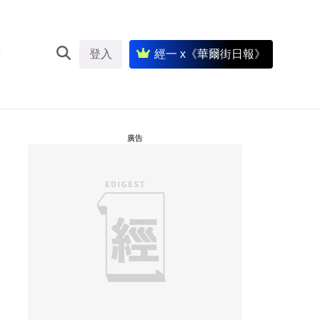
登入
經一 x《華爾街日報》
廣告