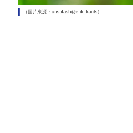
（圖片來源：unsplash@erik_karits）