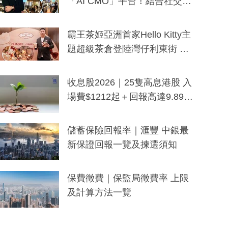
「AI CMO」平台！結合社交聆
聽與廣東話大模型 助中小企數
分鐘生成「貼地」宣傳短片
霸王茶姬亞洲首家Hello Kitty主
題超級茶倉登陸灣仔利東街 推
出首創「伯爵紅茶色」Hello Kitt
y及香港限定特調系列
收息股2026｜25隻高息港股 入
場費$1212起＋回報高達9.89
厘！持續更新
儲蓄保險回報率｜滙豐 中銀最
新保證回報一覽及揀選須知
保費徵費｜保監局徵費率 上限
及計算方法一覽