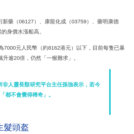
藥（06127）、康龍化成（03759）、藥明康德
猴的身價水漲船高。
7000元人民幣（約8162港元）以下，目前每隻已暴
格飆升逾20倍，仍然「一猴難求」。
所非人靈長類研究平台主任孫強表示，若今
，「都不會覺得稀奇」。
生髮頭盔