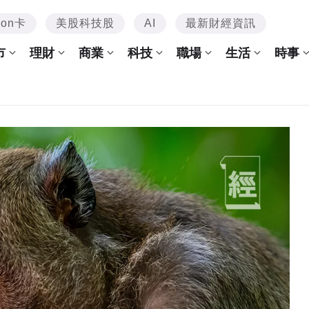
mon卡
美股科技股
AI
最新財經資訊
市
理財
商業
科技
職場
生活
時事