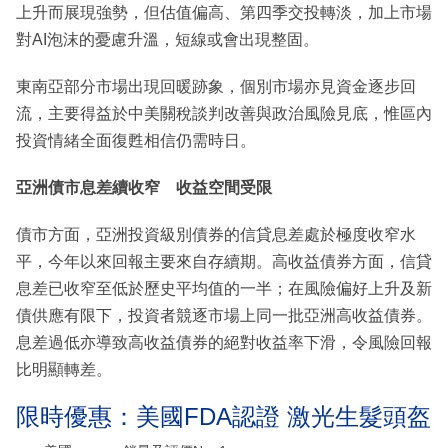
上升而展現強勢，但估值偏高、第四季交投轉淡，加上市場
對AI泡沫的憂慮升溫，短線或會出現整固。
東南亞部分市場出現回暖跡象，個別市場亦見資金逐步回
流，主要得益於中美關稅談判改善與政治風險見底，惟區內
投資情緒全面復甦相信仍需時日。
亞洲債市息差續收窄 收益空間受
限
債市方面，亞洲投資級別債券的信貸息差處於極度收窄水
平，今年以來回報主要來自存續期。高收益債券方面，信貸
息差已收窄至低於歷史平均值的一半；在風險偏好上升及新
債供應有限下，投資者競逐市場上同一批亞洲高收益債券。
息差過低亦導致高收益債券的絕對收益率下滑，令風險回報
比明顯轉差。
限時優惠：美國FDA認證 激光生髮頭盔