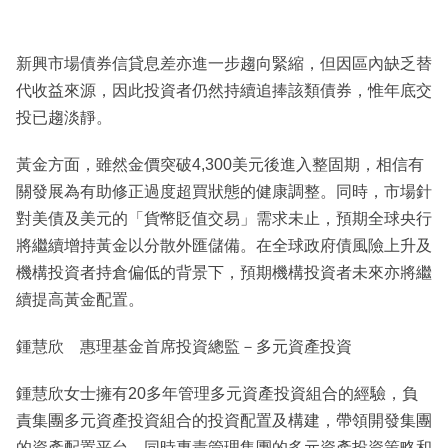
新興市場債券信貸息差亦進一步趨向緊縮，但因區內缺乏替
代收益來源，因此投資者仍然持續追捧該類債券，惟年底交
投已趨淡靜。
黃金方面，雖然金價突破4,300美元後進入整固期，相信有
關發展為有助修正過度超買狀態的健康調整。同時，市場針
對美債及美元的「貨幣貶值交易」需求未止，預期全球央行
將繼續增持黃金以分散外匯儲備。在全球政府債風險上升及
機構投資者持倉偏低的背景下，預期機構投資者未來亦將繼
續提高黃金配置。
鍾慧欣 惠理基金首席投資總監－多元資產投資
鍾慧欣女士擁有20多年管理多元資產投資組合的經驗，負
責集團多元資產投資組合的投資配置及構建，帶領開發集團
的資產配置平台，同時專責管理集團的多元資產投資策略和