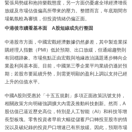
緊張局勢緩和抱持樂觀態度，另一方面仍憂慮全球經濟增長
放緩及市場估值偏高所帶來的壓力。整體而言，年底期間市
場氣氛較為審慎，但投資情緒仍偏正面。
中港後市續看基本面 A股短線或先行整固
中港股市方面，中國宏觀經濟數據仍然參差，其中製造業採
購經理人指數（PMI）低於預期、出口放緩，但通縮趨勢則
有回穩跡象。市場焦點正由宏觀與地緣政治議題逐步轉向企
業盈利與基本面。目前，中國第三季企業平均業績仍遜於預
期；若股市要延續升勢，則需更明顯的盈利上調以支持已經
上升的估值水平。
中國A股則受惠於「十五五規劃」多項正面政策訊號支持，
相關政策方向明確強調擴大內需及推動科技創新。然而，A
股估值已逼近歷史高位，特別是人工智能（AI）和科技等增
長型板塊。零售投資者早前大幅從儲蓄戶口轉投至股市的情
況以及破紀錄的投資戶口增速已有所放緩。因此，預期市場