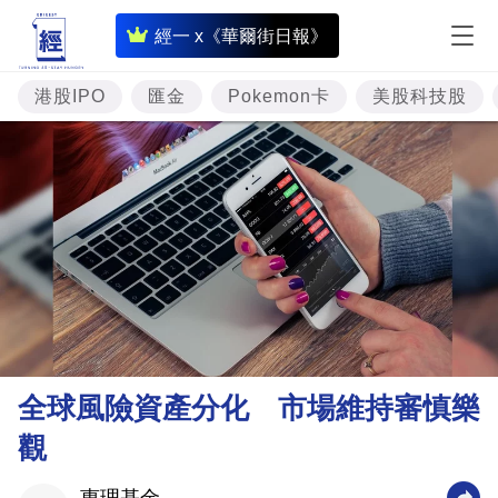
即
經一 x《華爾街日報》
時
財
港股IPO
匯金
Pokemon卡
美股科技股
經
專
題
投
資
樓
市
理
全球風險資產分化 市場維持審慎樂
財
觀
商
業