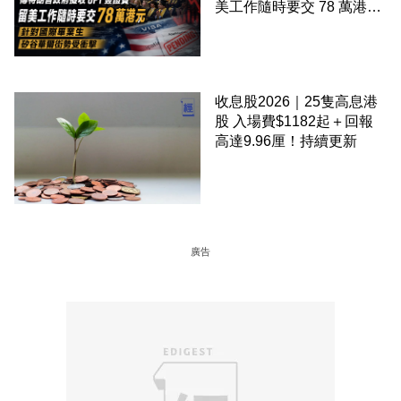
美工作隨時要交 78 萬港元
針對國際畢業生 矽谷華爾
街勢受衝擊
收息股2026｜25隻高息港
股 入場費$1182起＋回報
高達9.96厘！持續更新
廣告