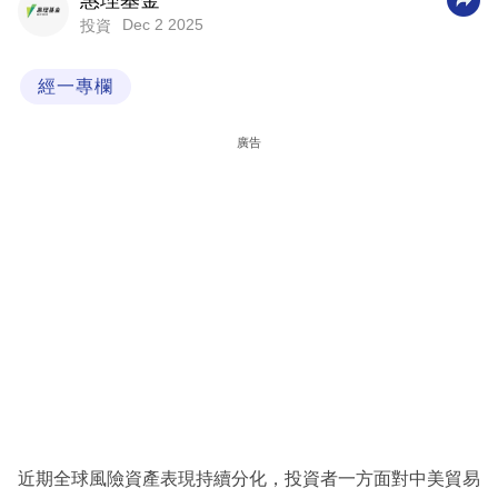
惠理基金
Dec 2 2025
投資
科
技
經一專欄
職
場
廣告
生
活
時
事
專
欄
訂
閱
專
近期全球風險資產表現持續分化，投資者一方面對中美貿易
區