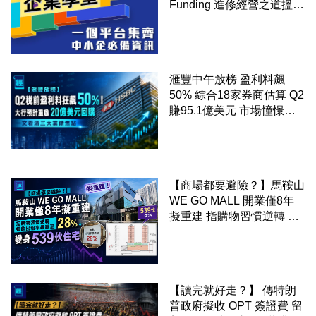
Funding 進修經營之道搵大
錢！
滙豐中午放榜 盈利料飆
50% 綜合18家券商估算 Q2
賺95.1億美元 市場憧憬重
啟20億美元回購 一文看清
三大業績焦點
【商場都要避險？】馬鞍山
WE GO MALL 開業僅8年
擬重建 指購物習慣逆轉 餐
飲出租率暴跌至 28% 變身
539伙住宅
【讀完就好走？】 傳特朗
普政府擬收 OPT 簽證費 留