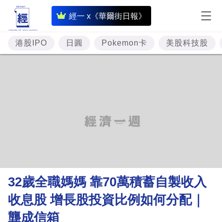
即
經一 x《華爾街日報》
時
財
港股IPO
日圓
Pokemon卡
美股科技股
經
專
題
投
資
樓
市
理
32歲全職媽媽 靠70萬積蓄自製收入
財
收息股 增長股投資比例如何分配｜
商
龔成信箱
業