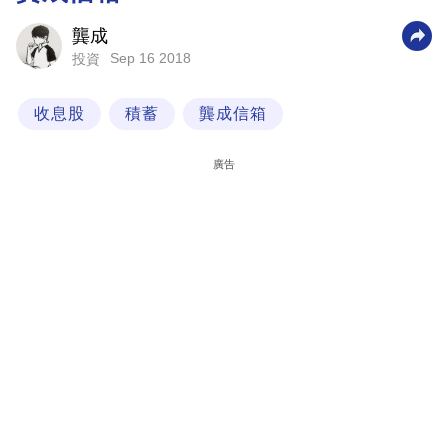
科
龔成
技
Sep 16 2018
投資
職
收息股
積蓄
龔成信箱
場
生
廣告
活
時
事
專
欄
訂
閱
專
區