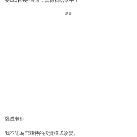
要成3百幾4百邊，真係買唔落手？
廣告
龔成老師：
我不認為巴菲特的投資模式改變。