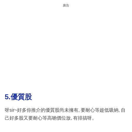
廣告
5.優質股
呀sir~好多你推介的優質股尚未擁有, 要耐心等趁低吸納, 自
己好多股又要耐心等高啲價位放, 有排搞呀。