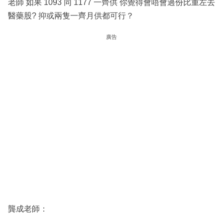
老師 如果 1093 同 1177 一齊供 你覺得會唔會過份比重左去
醫藥股? 抑或兩隻一齊月供都可行？
廣告
龔成老師：