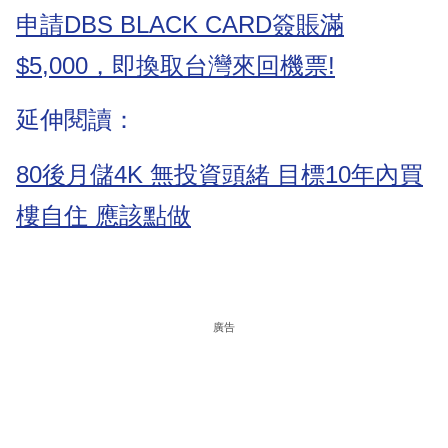
申請DBS BLACK CARD簽賬滿
$5,000，即換取台灣來回機票!
延伸閱讀：
80後月儲4K 無投資頭緒 目標10年內買
樓自住 應該點做
廣告