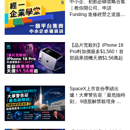
中小企、初創必睇攻略合集
｜教你開公司、申請
Funding 進修經營之道搵大
錢！
【晶片荒殺到】iPhone 18
Pro料加價最多$1,560！首
部蘋果摺機天價$1.56萬起
SpaceX上市首份季績出
爐！大摩警告迎「最危險時
刻」 9億股解禁殺埋身 拆
解馬斯克AI與太空風控局