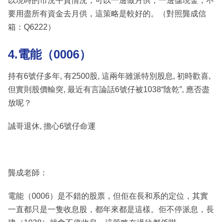
以現時的市況平貴情況，可以一邊做月供，一邊儲現金，不
要用盡所有資金去月供，這策略是較好的。（對照龔成信
箱：Q6222）
4.電能（0006）
持有6號仔多年, 有2500股, 這兩年雖派特別股息, 初時歡喜,
但實則股價輸突, 最近有言論話6號仔被1038“陰乾”, 應否盡
放呢？
誠哥退休, 擔心6號仔命運
龔成老師：
電能（0006）是不錯的股票，但佢在長和系的定位，其實
一直都只是一隻收息股，都年來都是這樣。佢不停派息，長