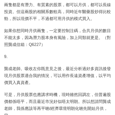
兩隻都是有潛力、有質素的股票，都可以月供，都可以長線
投資。但這兩股的相關系數較高，同時近年醫藥股炒得比較
勁，所以現價不平，不過都可用月供的模式買入。
如果你想同時月供兩隻，一定要控制注碼，合共月供的數目
不能太多，因為潛力股本身有風險，加上同類就更是。（對
照龔成信箱：Q6227）
9.
龔成老師。吸收左你既意見之後，最近分析過好多資訊後發
現月供股票適合我的情況，可以用作長遠資產增值，以平均
價買入真資產。
可是，月供股票也應講求時機，現時雖然回調左，但普遍股
價都係唔平，而且最近市況好似唔太明朗。所以想請問龔成
老師，我係應該等再平啲/經濟環境明朗化啲先開始月供，