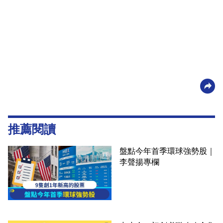
推薦閱讀
盤點今年首季環球強勢股｜
李聲揚專欄