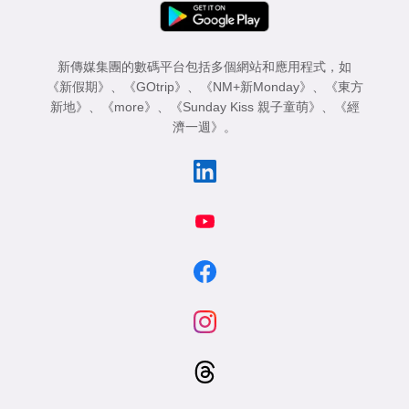
新傳媒集團的數碼平台包括多個網站和應用程式，如
《新假期》
、
《GOtrip》
、
《NM+新Monday》
、
《東方
新地》
、
《more》
、
《Sunday Kiss 親子童萌》
、
《經
濟一週》
。