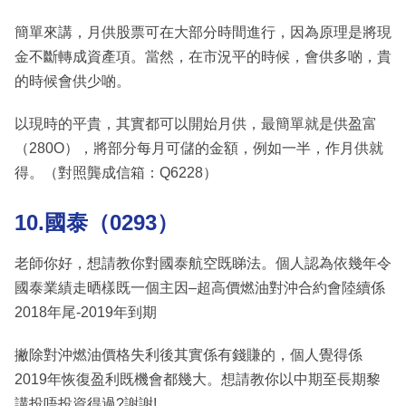
簡單來講，月供股票可在大部分時間進行，因為原理是將現
金不斷轉成資產項。當然，在市況平的時候，會供多啲，貴
的時候會供少啲。
以現時的平貴，其實都可以開始月供，最簡單就是供盈富
（280O），將部分每月可儲的金額，例如一半，作月供就
得。（對照龔成信箱：Q6228）
10.國泰（0293）
老師你好，想請教你對國泰航空既睇法。個人認為依幾年令
國泰業績走晒樣既一個主因–超高價燃油對沖合約會陸續係
2018年尾-2019年到期
撇除對沖燃油價格失利後其實係有錢賺的，個人覺得係
2019年恢復盈利既機會都幾大。想請教你以中期至長期黎
講投唔投資得過?謝謝!