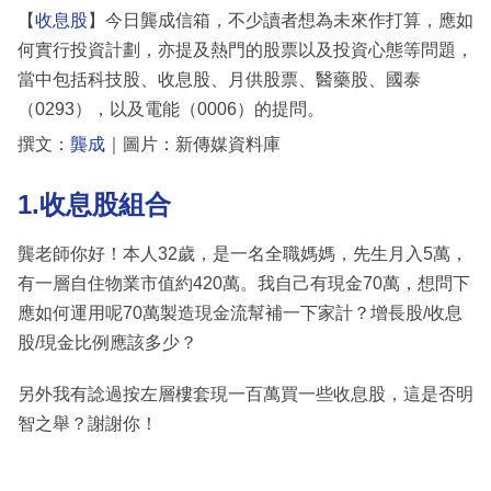
【
收息股
】今日龔成信箱，不少讀者想為未來作打算，應如
何實行投資計劃，亦提及熱門的股票以及投資心態等問題，
當中包括科技股、收息股、月供股票、醫藥股、國泰
（0293），以及電能（0006）的提問。
撰文：
龔成
｜圖片：新傳媒資料庫
1.收息股組合
龔老師你好！本人32歲，是一名全職媽媽，先生月入5萬，
有一層自住物業市值約420萬。我自己有現金70萬，想問下
應如何運用呢70萬製造現金流幫補一下家計？增長股/收息
股/現金比例應該多少？
另外我有諗過按左層樓套現一百萬買一些收息股，這是否明
智之舉？謝謝你！