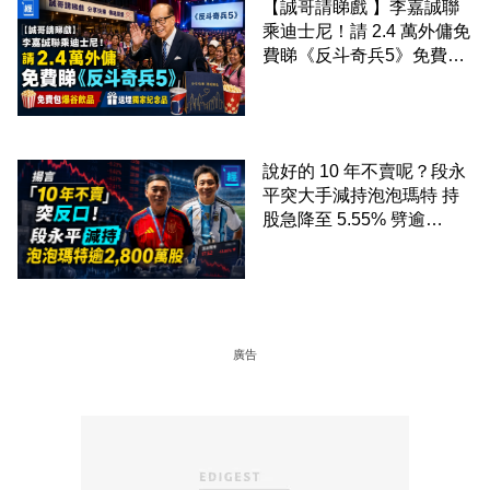
【誠哥請睇戲 】李嘉誠聯
乘迪士尼！請 2.4 萬外傭免
費睇《反斗奇兵5》免費包
爆谷飲品 送埋獨家紀念品
說好的 10 年不賣呢？段永
平突大手減持泡泡瑪特 持
股急降至 5.55% 劈逾
2,800 萬股 4月才入局 上月
剛向網民派定心丸
廣告