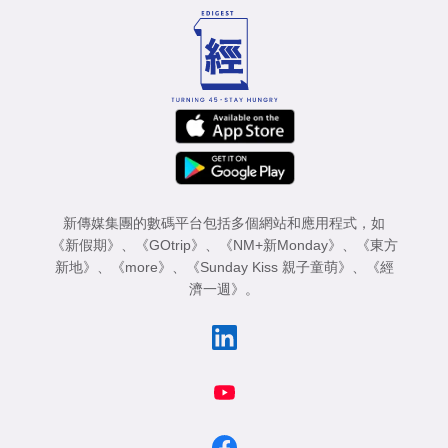
新傳媒集團的數碼平台包括多個網站和應用程式，如
《新假期》
、
《GOtrip》
、
《NM+新Monday》
、
《東方
新地》
、
《more》
、
《Sunday Kiss 親子童萌》
、
《經
濟一週》
。