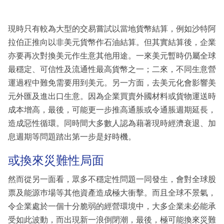
現時只有較為大型的交易嘗試以當地貨幣結算，例如沙特阿
拉伯正推向以非美元貨幣作石油結算。但其實結算後，企業
亦要再次對換美元作生意其他用途。一來美元暫時仍屬全球
最穩定、可信性及流通性最高貨幣之一；二來，不同生意營
運過程中難免需要用到美元。另一方面，去美元化會影響美
元外匯及進出口生意。因為企業買賣外國材料或貨物運送時
成本增高，最後，可能更一步推高通脹或令通脹週期延長，
造成惡性循環。同時間大多數人認為藉著現時經濟衰退、加
息週期等問題踏出第一步是好時機。
或換來災難性局面
然而從另一面看，眾多不穩定性問題一同發生，會對全球股
票及能源巿場等其他資產造成極大衝擊。而且全球不景氣，
令企業處於一個十分脆弱的經營環境中，大多企業未必能承
受如此波動，而出現新一浪倒閉潮，最後，極可能換來災難