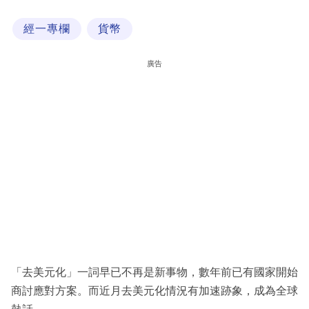
科
經一專欄
貨幣
技
職
廣告
場
生
活
時
事
專
欄
訂
閱
「去美元化」一詞早已不再是新事物，數年前已有國家開始
專
商討應對方案。而近月去美元化情況有加速跡象，成為全球
區