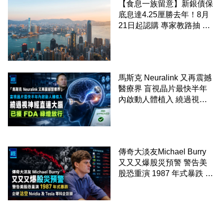
【食息一族留意】新銀債保
底息達4.25厘勝去年！8月
21日起認購 專家教路抽 20
至 30 手 鎖定三年高息
馬斯克 Neuralink 又再震撼
醫療界 盲視晶片最快半年
內啟動人體植入 繞過視神
經直連大腦 已獲 FDA 綠燈
放行
傳奇大淡友Michael Burry
又又又爆股災預警 警告美
股恐重演 1987 年式暴跌 企
硬沽空 Nvidia 及 Tesla 等
科企巨頭