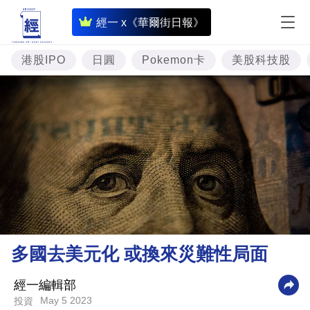
即
經一 x《華爾街日報》
時
財
港股IPO
日圓
Pokemon卡
美股科技股
經
專
題
投
資
樓
市
理
多國去美元化 或換來災難性局面
財
商
經一編輯部
May 5 2023
投資
業