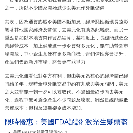
之一，所以不少國家開始減少以美元作外匯儲備。
其次，因為通貨膨脹令美國不斷加息，經濟惡性循環長遠影
響著其他國家經濟及幣值，去美元化有助為此鬆綁。而另一
重點是如以本地貨幣作貿易結算，某程度上，長線能減低企
業經營成本。加上倘若進一步令貨幣多元化，能有助營銷巿
場開放，中小企生意便有更多新商機，營銷彈性亦會提升，
產品銷售於新興巿場，將會更有競爭力。
去美元化雖看似對各方有利，但由美元為核心的經濟體已經
持續多年，現時全球外匯交易中約有九成與美元相關，美元
之大並非能一朝一夕可以被取代。不過如最終步向去美元
化，過程中無可避免產生不少問題及壞處。雖然長線能減低
營運成本；但相反短期卻令成本增加。
限時優惠：美國FDA認證 激光生髮頭盔
美國amazon鎖量及評價No. 1