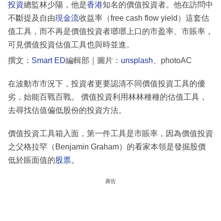
投資
總監林少陽，他是
香港
知名的價值投資者。他在訪問中
不斷提及自由
現金流
收益率（free cash flow yield）這套估
值工具，而不再是價值投資者瑯瑯上口的市盈率、市賬率，
可見價值投資估值工具也與時並進。
撰文：
Smart ED
編輯部｜圖片：
unsplash
、photoAC
在波動市市況下，投資者更要認清不同價值投資工具的優
劣，始能百戰百戰。 價值投資利用林林種種的估值工具，
去尋找估值偏低股份的投資方法。
價值投資工具箱入面，第一件工具是市賬率，因為價值投資
之父格拉罕（Benjamin Graham）的看家本領是發掘股價
低於賬面值的
股票
。
廣告