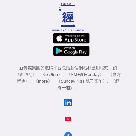
新傳媒集團的數碼平台包括多個網站和應用程式，如
《新假期》
、
《GOtrip》
、
《NM+新Monday》
、
《東方
新地》
、
《more》
、
《Sunday Kiss 親子童萌》
、
《經
濟一週》
。