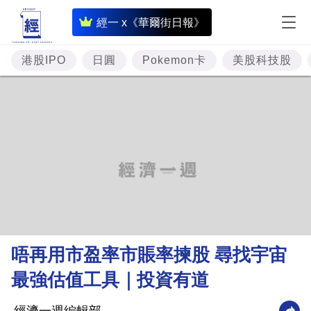
即
經一 x《華爾街日報》
時
財
港股IPO
日圓
Pokemon卡
美股科技股
經
專
題
投
資
樓
市
理
唔再用市盈率市賬率揀股 尋找宇宙
財
最強估值工具｜投資有道
商
業