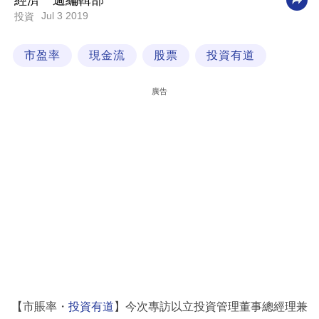
經濟一週編輯部
Jul 3 2019
投資
科
技
市盈率
現金流
股票
投資有道
職
場
廣告
生
活
時
事
專
欄
訂
閱
專
【市賬率・
投資有道
】今次專訪以立投資管理董事總經理兼
區